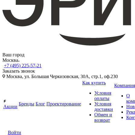
Ваш город
Москва
+7 (495) 225-57-21
Заказать звонок
Москва, ул. Большая Черкизовская, 30А, стр.1, оф.230
Как купить
Компания
Условия
О
оплаты
ком
Бренды
Блог
Проектирование
Условия
Акции
Нов
доставки
Рек
Обмен и
Кон
возврат
Войти