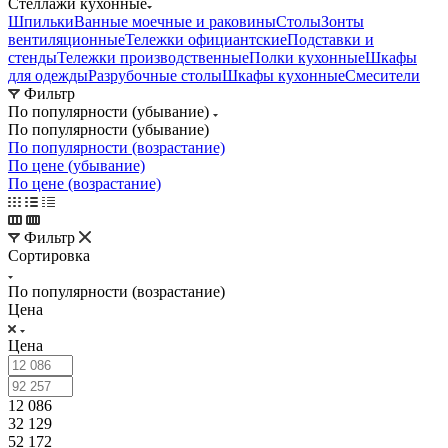
Стеллажи кухонные
Шпильки
Ванные моечные и раковины
Столы
Зонты
вентиляционные
Тележки официантские
Подставки и
стенды
Тележки производственные
Полки кухонные
Шкафы
для одежды
Разрубочные столы
Шкафы кухонные
Смесители
Фильтр
По популярности (убывание)
По популярности (убывание)
По популярности (возрастание)
По цене (убывание)
По цене (возрастание)
Фильтр
Сортировка
По популярности (возрастание)
Цена
Цена
12 086
32 129
52 172