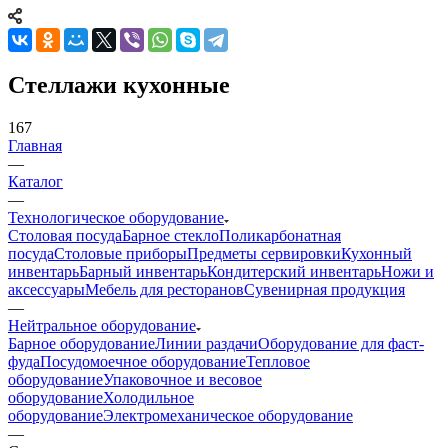
Стеллажи кухонные
167
Главная
—
Каталог
—
Технологическое оборудование
Столовая посуда
Барное стекло
Поликарбонатная
посуда
Столовые приборы
Предметы сервировки
Кухонный
инвентарь
Барный инвентарь
Кондитерский инвентарь
Ножи и
аксессуары
Мебель для ресторанов
Сувенирная продукция
—
Нейтральное оборудование
Барное оборудование
Линии раздачи
Оборудование для фаст-
фуда
Посудомоечное оборудование
Тепловое
оборудование
Упаковочное и весовое
оборудование
Холодильное
оборудование
Электромеханическое оборудование
—