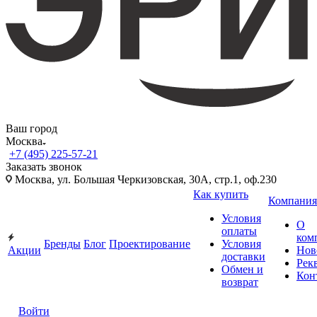
Ваш город
Москва
+7 (495) 225-57-21
Заказать звонок
Москва, ул. Большая Черкизовская, 30А, стр.1, оф.230
Как купить
Компания
Условия
О
оплаты
ком
Бренды
Блог
Проектирование
Условия
Акции
Нов
доставки
Рек
Обмен и
Кон
возврат
Войти