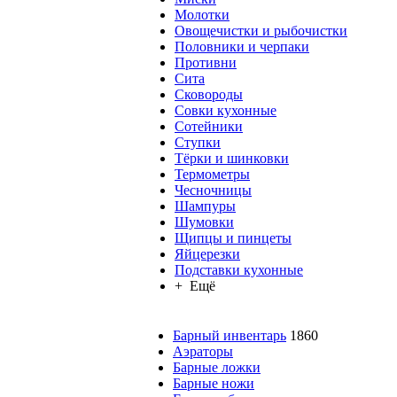
Молотки
Овощечистки и рыбочистки
Половники и черпаки
Противни
Сита
Сковороды
Совки кухонные
Сотейники
Ступки
Тёрки и шинковки
Термометры
Чесночницы
Шампуры
Шумовки
Щипцы и пинцеты
Яйцерезки
Подставки кухонные
+ Ещё
Барный инвентарь
1860
Аэраторы
Барные ложки
Барные ножи