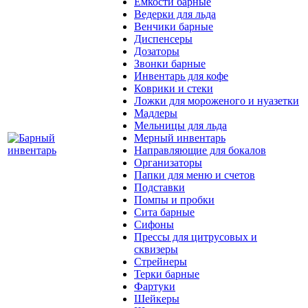
Емкости барные
Ведерки для льда
Венчики барные
Диспенсеры
Дозаторы
Звонки барные
Инвентарь для кофе
Коврики и стеки
Ложки для мороженого и нуазетки
Мадлеры
Мельницы для льда
Мерный инвентарь
Направляющие для бокалов
Организаторы
Папки для меню и счетов
Подставки
Помпы и пробки
Сита барные
Сифоны
Прессы для цитрусовых и
сквизеры
Стрейнеры
Терки барные
Фартуки
Шейкеры