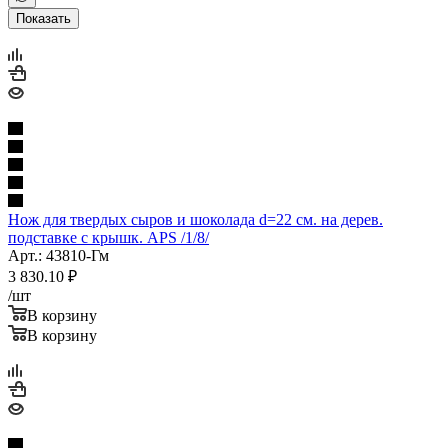
Показать
Нож для твердых сыров и шоколада d=22 см. на дерев.
подставке с крышк. APS /1/8/
Арт.: 43810-Гм
3 830.10
₽
/шт
В корзину
В корзину