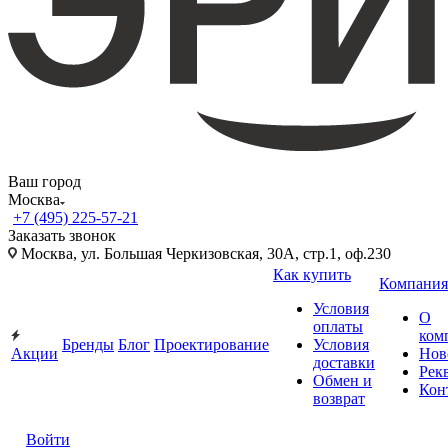
Ваш город
Москва
+7 (495) 225-57-21
Заказать звонок
Москва, ул. Большая Черкизовская, 30А, стр.1, оф.230
Как купить
Компания
Условия
О
оплаты
ком
Бренды
Блог
Проектирование
Условия
Акции
Нов
доставки
Рек
Обмен и
Кон
возврат
Войти