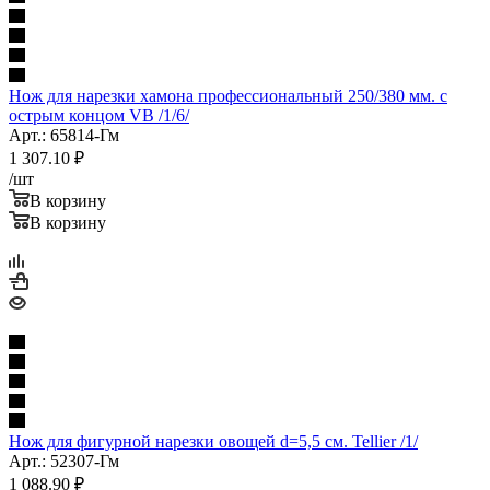
Нож для нарезки хамона профессиональный 250/380 мм. с
острым концом VB /1/6/
Арт.: 65814-Гм
1 307.10
₽
/шт
В корзину
В корзину
Нож для фигурной нарезки овощей d=5,5 см. Tellier /1/
Арт.: 52307-Гм
1 088.90
₽