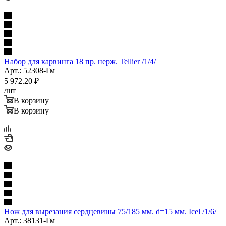
Набор для карвинга 18 пр. нерж. Tellier /1/4/
Арт.: 52308-Гм
5 972.20
₽
/шт
В корзину
В корзину
Нож для вырезания сердцевины 75/185 мм. d=15 мм. Icel /1/6/
Арт.: 38131-Гм