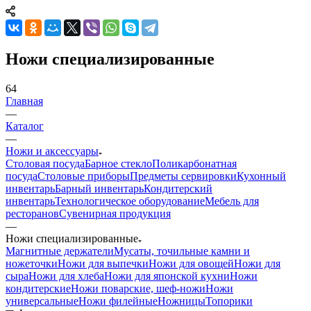
Ножи специализированные
64
Главная
—
Каталог
—
Ножи и аксессуары
Столовая посуда
Барное стекло
Поликарбонатная
посуда
Столовые приборы
Предметы сервировки
Кухонный
инвентарь
Барный инвентарь
Кондитерский
инвентарь
Технологическое оборудование
Мебель для
ресторанов
Сувенирная продукция
—
Ножи специализированные
Магнитные держатели
Мусаты, точильные камни и
ножеточки
Ножи для выпечки
Ножи для овощей
Ножи для
сыра
Ножи для хлеба
Ножи для японской кухни
Ножи
кондитерские
Ножи поварские, шеф-ножи
Ножи
универсальные
Ножи филейные
Ножницы
Топорики