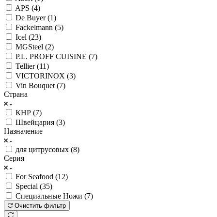
APS (
4
)
De Buyer (
1
)
Fackelmann (
5
)
Icel (
23
)
MGSteel (
2
)
P.L. PROFF CUISINE (
7
)
Tellier (
11
)
VICTORINOX (
3
)
Vin Bouquet (
7
)
Страна
КНР (
7
)
Швейцария (
3
)
Назначение
для цитрусовых (
8
)
Серия
For Seafood (
12
)
Special (
35
)
Специальные Ножи (
7
)
Очистить фильтр