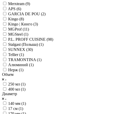
Merxteam (
9
)
APS (
6
)
GARCIA DE POU (
2
)
Kingo (
8
)
Kingo | Кинго (
3
)
MGProf (
11
)
MGSteel (
1
)
P.L. PROFF CUISINE (
98
)
Stalgast (Польша) (
1
)
SUNNEX (
30
)
Tellier (
1
)
TRAMONTINA (
1
)
Алюминий (
1
)
Нерж (
1
)
Объем
250 мл (
1
)
400 мл (
1
)
Диаметр
140 мм (
1
)
17 см (
1
)
170 мм (
1
)