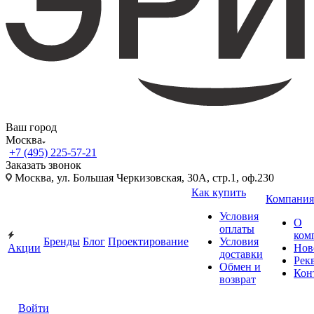
Ваш город
Москва
+7 (495) 225-57-21
Заказать звонок
Москва, ул. Большая Черкизовская, 30А, стр.1, оф.230
Как купить
Компания
Условия
О
оплаты
ком
Бренды
Блог
Проектирование
Условия
Акции
Нов
доставки
Рек
Обмен и
Кон
возврат
Войти