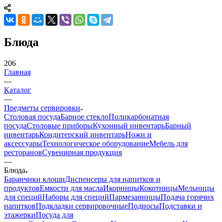
Блюда
206
Главная
—
Каталог
—
Предметы сервировки
Столовая посуда
Барное стекло
Поликарбонатная
посуда
Столовые приборы
Кухонный инвентарь
Барный
инвентарь
Кондитерский инвентарь
Ножи и
аксессуары
Технологическое оборудование
Мебель для
ресторанов
Сувенирная продукция
—
Блюда
Баранчики клоши
Диспенсеры для напитков и
продуктов
Емкости для масла
Икорницы
Кокотницы
Мельницы
для специй
Наборы для специй
Пармезанницы
Подача горячих
напитков
Подкладки сервировочные
Подносы
Подставки и
этажерки
Посуда для