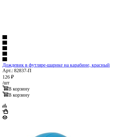
Дождевик в футляре-шарике на карабине, красный
Арт.: 82837-П
126
₽
/шт
В корзину
В корзину