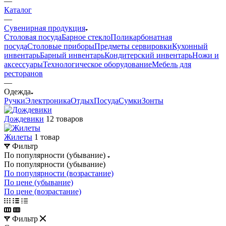
—
Каталог
—
Сувенирная продукция
Столовая посуда
Барное стекло
Поликарбонатная
посуда
Столовые приборы
Предметы сервировки
Кухонный
инвентарь
Барный инвентарь
Кондитерский инвентарь
Ножи и
аксессуары
Технологическое оборудование
Мебель для
ресторанов
—
Одежда
Ручки
Электроника
Отдых
Посуда
Сумки
Зонты
Дождевики
12 товаров
Жилеты
1 товар
Фильтр
По популярности (убывание)
По популярности (убывание)
По популярности (возрастание)
По цене (убывание)
По цене (возрастание)
Фильтр