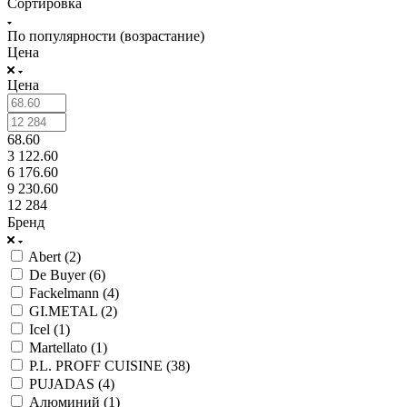
Сортировка
По популярности (возрастание)
Цена
Цена
68.60
3 122.60
6 176.60
9 230.60
12 284
Бренд
Abert (
2
)
De Buyer (
6
)
Fackelmann (
4
)
GI.METAL (
2
)
Icel (
1
)
Martellato (
1
)
P.L. PROFF CUISINE (
38
)
PUJADAS (
4
)
Алюминий (
1
)