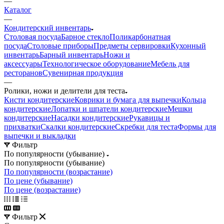
—
Каталог
—
Кондитерский инвентарь
Столовая посуда
Барное стекло
Поликарбонатная
посуда
Столовые приборы
Предметы сервировки
Кухонный
инвентарь
Барный инвентарь
Ножи и
аксессуары
Технологическое оборудование
Мебель для
ресторанов
Сувенирная продукция
—
Ролики, ножи и делители для теста
Кисти кондитерские
Коврики и бумага для выпечки
Кольца
кондитерские
Лопатки и шпатели кондитерские
Мешки
кондитерские
Насадки кондитерские
Рукавицы и
прихватки
Скалки кондитерские
Скребки для теста
Формы для
выпечки и выкладки
Фильтр
По популярности (убывание)
По популярности (убывание)
По популярности (возрастание)
По цене (убывание)
По цене (возрастание)
Фильтр