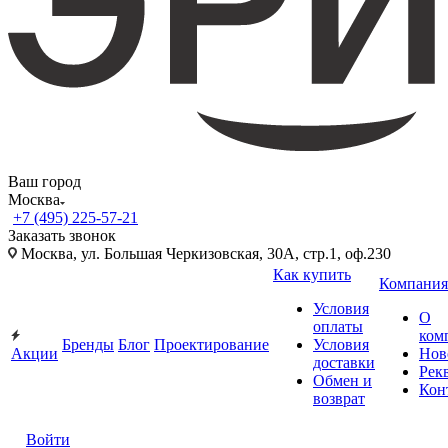
Ваш город
Москва
+7 (495) 225-57-21
Заказать звонок
Москва, ул. Большая Черкизовская, 30А, стр.1, оф.230
Как купить
Компания
Условия
О
оплаты
ком
Бренды
Блог
Проектирование
Условия
Акции
Нов
доставки
Рек
Обмен и
Кон
возврат
Войти