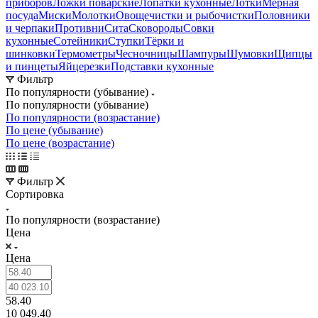
приборов
Ложки поварские
Лопатки кухонные
Лотки
Мерная
посуда
Миски
Молотки
Овощечистки и рыбочистки
Половники
и черпаки
Противни
Сита
Сковороды
Совки
кухонные
Сотейники
Ступки
Тёрки и
шинковки
Термометры
Чесночницы
Шампуры
Шумовки
Щипцы
и пинцеты
Яйцерезки
Подставки кухонные
Фильтр
По популярности (убывание)
По популярности (убывание)
По популярности (возрастание)
По цене (убывание)
По цене (возрастание)
Фильтр
Сортировка
По популярности (возрастание)
Цена
Цена
58.40
10 049.40