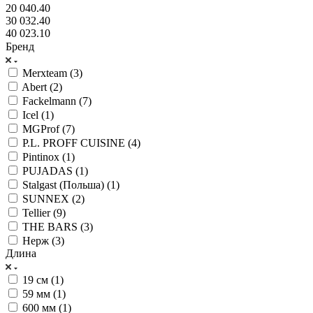
20 040.40
30 032.40
40 023.10
Бренд
Merxteam (
3
)
Abert (
2
)
Fackelmann (
7
)
Icel (
1
)
MGProf (
7
)
P.L. PROFF CUISINE (
4
)
Pintinox (
1
)
PUJADAS (
1
)
Stalgast (Польша) (
1
)
SUNNEX (
2
)
Tellier (
9
)
THE BARS (
3
)
Нерж (
3
)
Длина
19 см (
1
)
59 мм (
1
)
600 мм (
1
)