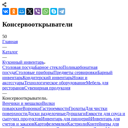
Консервооткрыватели
50
Главная
—
Каталог
—
Кухонный инвентарь
Столовая посуда
Барное стекло
Поликарбонатная
посуда
Столовые приборы
Предметы сервировки
Барный
инвентарь
Кондитерский инвентарь
Ножи и
аксессуары
Технологическое оборудование
Мебель для
ресторанов
Сувенирная продукция
—
Консервооткрыватели
Венчики и мешалки
Вилки
поварские
Воронки
Гастроемкости
Грохоты
Для чистки
поверхности
Доски разделочные
Дуршлаги
Емкости для соуса и
сыпучих продуктов
Инвентарь для пиццерий
Инвентарь для
счетов и заказов
Картофелемялки
Кастрюли
Контейнеры для