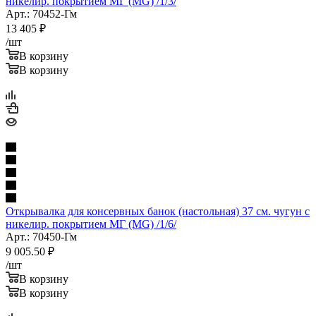
никелир. покрытием МГ (MG) /1/3/
Арт.: 70452-Гм
13 405
₽
/шт
В корзину
В корзину
Открывалка для консервных банок (настольная) 37 см. чугун с
никелир. покрытием МГ (MG) /1/6/
Арт.: 70450-Гм
9 005.50
₽
/шт
В корзину
В корзину