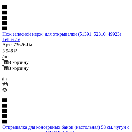
Нож запасной нерж. для открывалки (51391, 52310, 49923)
Tellier /5/
Арт.: 73626-Гм
3 946
₽
/шт
В корзину
В корзину
Открывалка для консервных банок (настольная) 58 см. чугун с