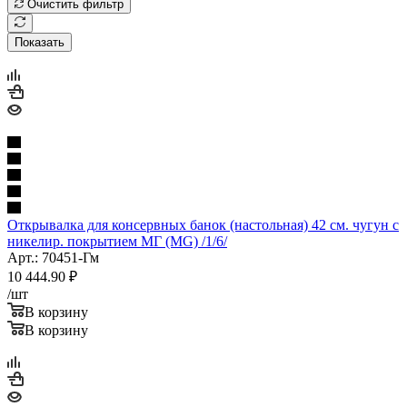
Очистить фильтр
Показать
Открывалка для консервных банок (настольная) 42 см. чугун с
никелир. покрытием МГ (MG) /1/6/
Арт.: 70451-Гм
10 444.90
₽
/шт
В корзину
В корзину