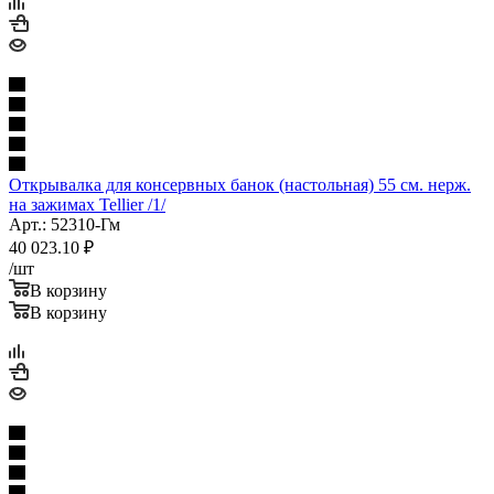
Открывалка для консервных банок (настольная) 55 см. нерж.
на зажимах Tellier /1/
Арт.: 52310-Гм
40 023.10
₽
/шт
В корзину
В корзину