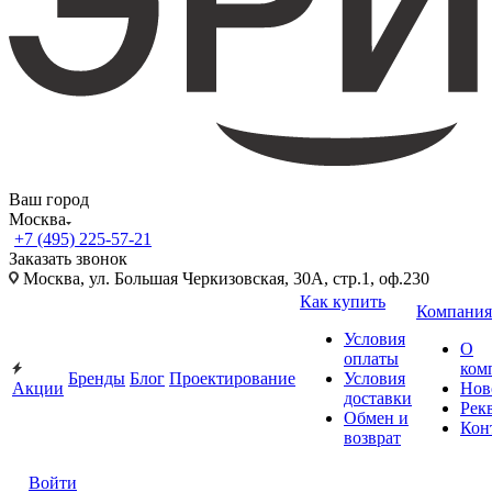
Ваш город
Москва
+7 (495) 225-57-21
Заказать звонок
Москва, ул. Большая Черкизовская, 30А, стр.1, оф.230
Как купить
Компания
Условия
О
оплаты
ком
Бренды
Блог
Проектирование
Условия
Акции
Нов
доставки
Рек
Обмен и
Кон
возврат
Войти