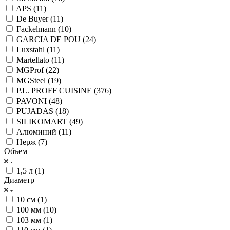
APS (
11
)
De Buyer (
11
)
Fackelmann (
10
)
GARCIA DE POU (
24
)
Luxstahl (
11
)
Martellato (
11
)
MGProf (
22
)
MGSteel (
19
)
P.L. PROFF CUISINE (
376
)
PAVONI (
48
)
PUJADAS (
18
)
SILIKOMART (
49
)
Алюминий (
11
)
Нерж (
7
)
Объем
1,5 л (
1
)
Диаметр
10 см (
1
)
100 мм (
10
)
103 мм (
1
)