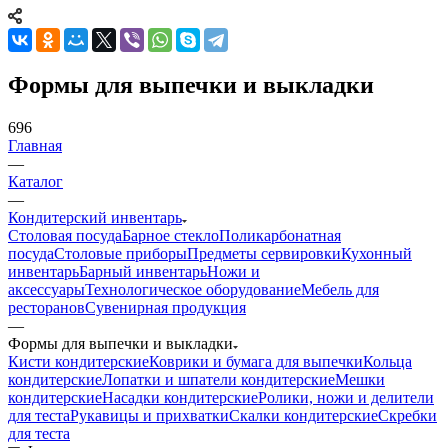
Формы для выпечки и выкладки
696
Главная
—
Каталог
—
Кондитерский инвентарь
Столовая посуда
Барное стекло
Поликарбонатная
посуда
Столовые приборы
Предметы сервировки
Кухонный
инвентарь
Барный инвентарь
Ножи и
аксессуары
Технологическое оборудование
Мебель для
ресторанов
Сувенирная продукция
—
Формы для выпечки и выкладки
Кисти кондитерские
Коврики и бумага для выпечки
Кольца
кондитерские
Лопатки и шпатели кондитерские
Мешки
кондитерские
Насадки кондитерские
Ролики, ножи и делители
для теста
Рукавицы и прихватки
Скалки кондитерские
Скребки
для теста