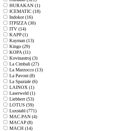
HURAKAN (
1
)
ICEMATIC (
18
)
Indokor (
16
)
ITPIZZA (
30
)
ITV (
14
)
KAPP (
1
)
Kayman (
13
)
Kingo (
29
)
KOPA (
11
)
Kovinastroj (
3
)
La Cimbali (
27
)
La Marzocco (
13
)
La Pavoni (
8
)
La Spaziale (
6
)
LAINOX (
1
)
Laserweld (
1
)
Liebherr (
53
)
LOTUS (
59
)
Luxstahl (
771
)
MAC.PAN (
4
)
MACAP (
8
)
MACH (
14
)