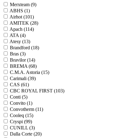
Merxteam (
9
)
ABHS (
1
)
Airhot (
101
)
AMITEK (
28
)
Apach (
114
)
ATA (
4
)
Atesy (
13
)
Brandford (
18
)
Bras (
3
)
Bravilor (
14
)
BREMA (
68
)
C.M.A. Astoria (
15
)
Carimali (
39
)
CAS (
61
)
CBC ROYAL FIRST (
103
)
Conti (
5
)
Convito (
1
)
Convotherm (
11
)
Cooleq (
15
)
Cryspi (
99
)
CUNILL (
3
)
Dalla Corte (
20
)