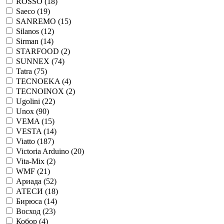
ROSSO (
18
)
Saeco (
19
)
SANREMO (
15
)
Silanos (
12
)
Sirman (
14
)
STARFOOD (
2
)
SUNNEX (
74
)
Tatra (
75
)
TECNOEKA (
4
)
TECNOINOX (
2
)
Ugolini (
22
)
Unox (
90
)
VEMA (
15
)
VESTA (
14
)
Viatto (
187
)
Victoria Arduino (
20
)
Vita-Mix (
2
)
WMF (
21
)
Ариада (
52
)
АТЕСИ (
18
)
Бирюса (
14
)
Восход (
23
)
Кобор (
4
)