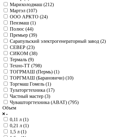
Марихолодмаш (
212
)
Мартэл (
107
)
ООО АРКТО (
24
)
Пензмаш (
1
)
Полюс (
44
)
Премьер (
39
)
Сарапульский электрогенераторный завод (
2
)
СЕВЕР (
23
)
СИКОМ (
38
)
Термаль (
9
)
Техно-ТТ (
798
)
ТОГРМАШ (Пермь) (
1
)
ТОРГМАШ (Барановичи) (
10
)
Торгмаш Гомель (
1
)
Тулаторгтехника (
17
)
Частный мастер (
3
)
Чувашторгтехника (ABAT) (
795
)
Объем
0,11 л (
1
)
0,21 л (
1
)
1,5 л (
1
)