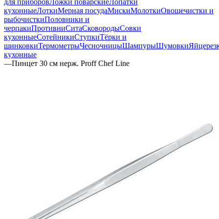
для приборов
Ложки поварские
Лопатки
кухонные
Лотки
Мерная посуда
Миски
Молотки
Овощечистки и
рыбочистки
Половники и
черпаки
Противни
Сита
Сковороды
Совки
кухонные
Сотейники
Ступки
Тёрки и
шинковки
Термометры
Чесночницы
Шампуры
Шумовки
Яйцерез
кухонные
—
Пинцет 30 см нерж. Proff Chef Line