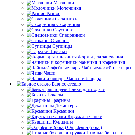
Масленки
Молочники
Разное
Салатники
Сахарницы
Соусники
Спецовники
Стаканы
Супницы
Тарелки
Формы для запекания
Чайники и кофейники
Чайные/кофейные пары
Чаши
Чашки и блюдца
Барное стекло
Банки для подачи
Бокалы
Графины
Декантеры
Креманки
Кружки и чашки
Кувшины
Олд фэшн (рокс)
Пивные бокалы и