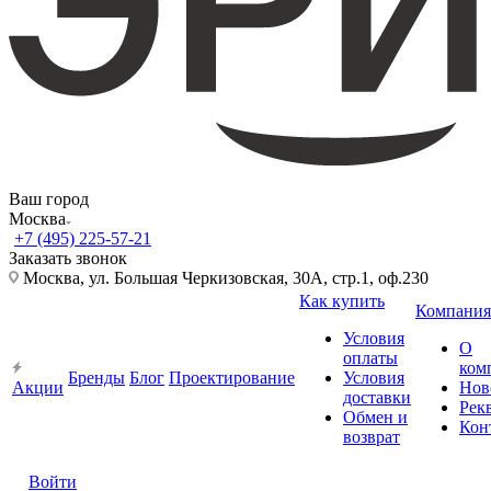
Ваш город
Москва
+7 (495) 225-57-21
Заказать звонок
Москва, ул. Большая Черкизовская, 30А, стр.1, оф.230
Как купить
Компания
Условия
О
оплаты
ком
Бренды
Блог
Проектирование
Условия
Акции
Нов
доставки
Рек
Обмен и
Кон
возврат
Войти