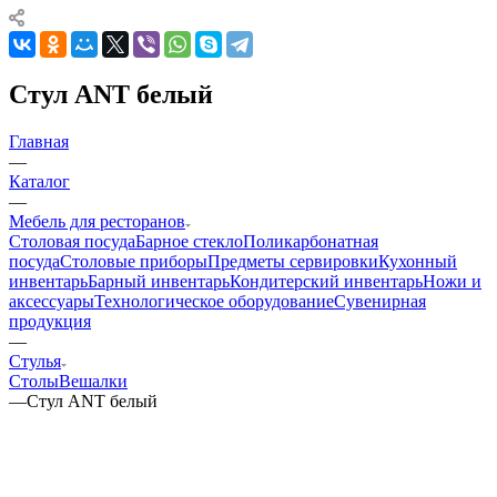
Стул ANT белый
Главная
—
Каталог
—
Мебель для ресторанов
Столовая посуда
Барное стекло
Поликарбонатная
посуда
Столовые приборы
Предметы сервировки
Кухонный
инвентарь
Барный инвентарь
Кондитерский инвентарь
Ножи и
аксессуары
Технологическое оборудование
Сувенирная
продукция
—
Стулья
Столы
Вешалки
—
Стул ANT белый