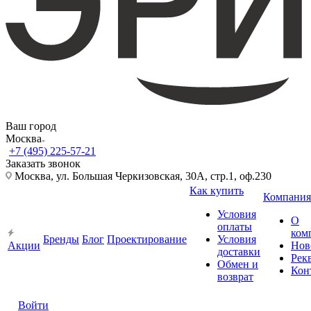
Ваш город
Москва
+7 (495) 225-57-21
Заказать звонок
Москва, ул. Большая Черкизовская, 30А, стр.1, оф.230
Как купить
Компания
Условия
О
оплаты
ком
Бренды
Блог
Проектирование
Условия
Акции
Нов
доставки
Рек
Обмен и
Кон
возврат
Войти