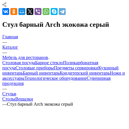
Стул барный Arch экокожа серый
Главная
—
Каталог
—
Мебель для ресторанов
Столовая посуда
Барное стекло
Поликарбонатная
посуда
Столовые приборы
Предметы сервировки
Кухонный
инвентарь
Барный инвентарь
Кондитерский инвентарь
Ножи и
аксессуары
Технологическое оборудование
Сувенирная
продукция
—
Стулья
Столы
Вешалки
—
Стул барный Arch экокожа серый