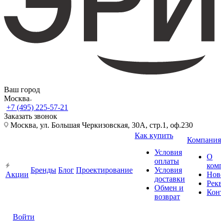
Ваш город
Москва
+7 (495) 225-57-21
Заказать звонок
Москва, ул. Большая Черкизовская, 30А, стр.1, оф.230
Как купить
Компания
Условия
О
оплаты
ком
Бренды
Блог
Проектирование
Условия
Акции
Нов
доставки
Рек
Обмен и
Кон
возврат
Войти