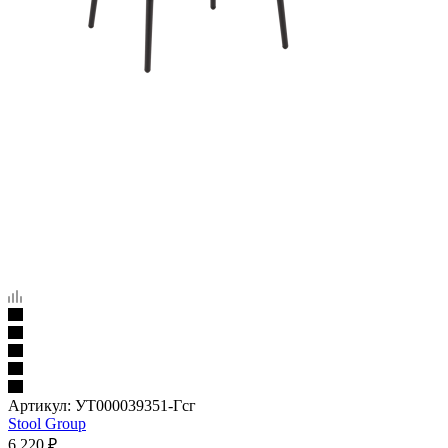
Артикул:
УТ000039351-Гсг
Stool Group
6 220
₽