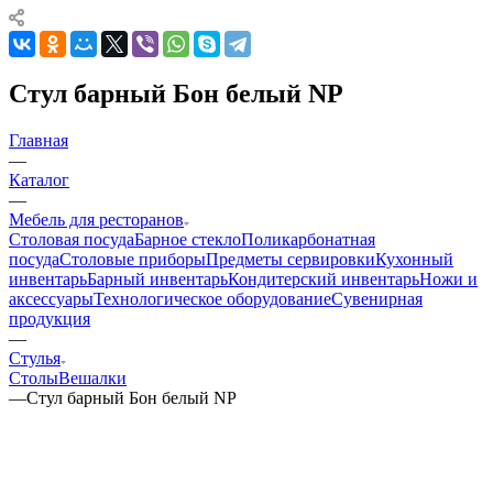
Стул барный Бон белый NP
Главная
—
Каталог
—
Мебель для ресторанов
Столовая посуда
Барное стекло
Поликарбонатная
посуда
Столовые приборы
Предметы сервировки
Кухонный
инвентарь
Барный инвентарь
Кондитерский инвентарь
Ножи и
аксессуары
Технологическое оборудование
Сувенирная
продукция
—
Стулья
Столы
Вешалки
—
Стул барный Бон белый NP