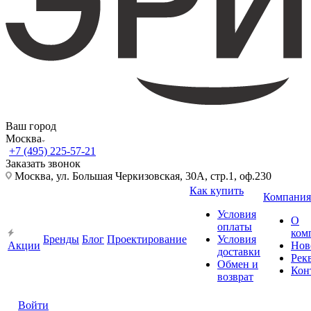
Ваш город
Москва
+7 (495) 225-57-21
Заказать звонок
Москва, ул. Большая Черкизовская, 30А, стр.1, оф.230
Как купить
Компания
Условия
О
оплаты
ком
Бренды
Блог
Проектирование
Условия
Акции
Нов
доставки
Рек
Обмен и
Кон
возврат
Войти