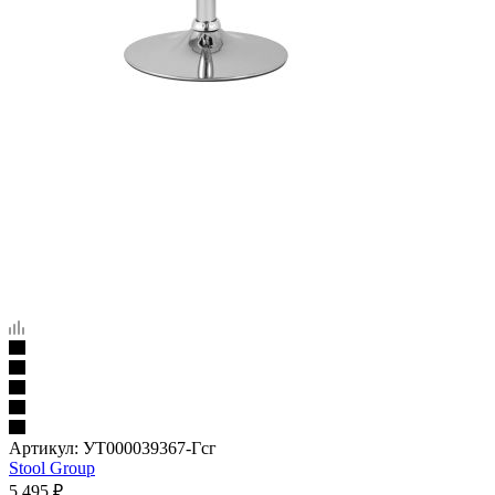
Артикул:
УТ000039367-Гсг
Stool Group
5 495
₽