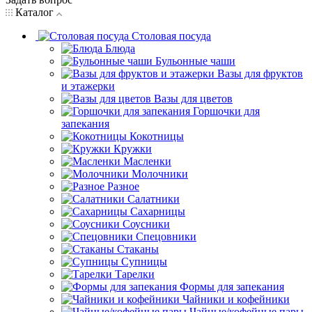
Каталог
Столовая посуда
Блюда
Бульонные чаши
Вазы для фруктов
и этажерки
Вазы для цветов
Горшочки для
запекания
Кокотницы
Кружки
Масленки
Молочники
Разное
Салатники
Сахарницы
Соусники
Спецовники
Стаканы
Супницы
Тарелки
Формы для запекания
Чайники и кофейники
Чайные/кофейные пары