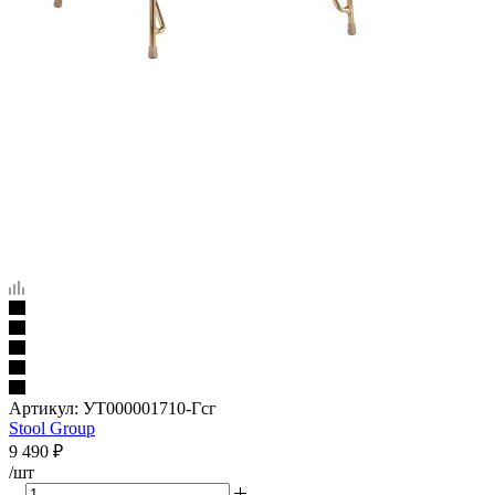
Артикул:
УТ000001710-Гсг
Stool Group
9 490
₽
/шт