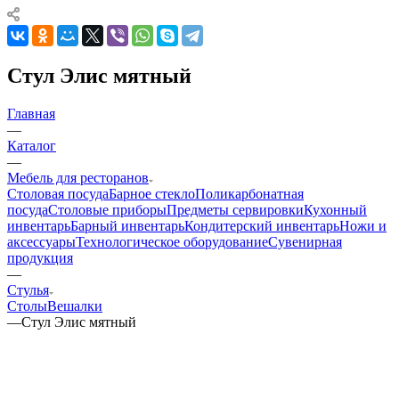
Стул Элис мятный
Главная
—
Каталог
—
Мебель для ресторанов
Столовая посуда
Барное стекло
Поликарбонатная
посуда
Столовые приборы
Предметы сервировки
Кухонный
инвентарь
Барный инвентарь
Кондитерский инвентарь
Ножи и
аксессуары
Технологическое оборудование
Сувенирная
продукция
—
Стулья
Столы
Вешалки
—
Стул Элис мятный