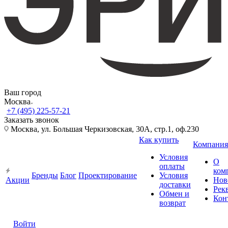
Ваш город
Москва
+7 (495) 225-57-21
Заказать звонок
Москва, ул. Большая Черкизовская, 30А, стр.1, оф.230
Как купить
Компания
Условия
О
оплаты
ком
Бренды
Блог
Проектирование
Условия
Акции
Нов
доставки
Рек
Обмен и
Кон
возврат
Войти