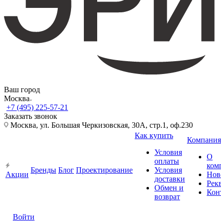
Ваш город
Москва
+7 (495) 225-57-21
Заказать звонок
Москва, ул. Большая Черкизовская, 30А, стр.1, оф.230
Как купить
Компания
Условия
О
оплаты
ком
Бренды
Блог
Проектирование
Условия
Акции
Нов
доставки
Рек
Обмен и
Кон
возврат
Войти