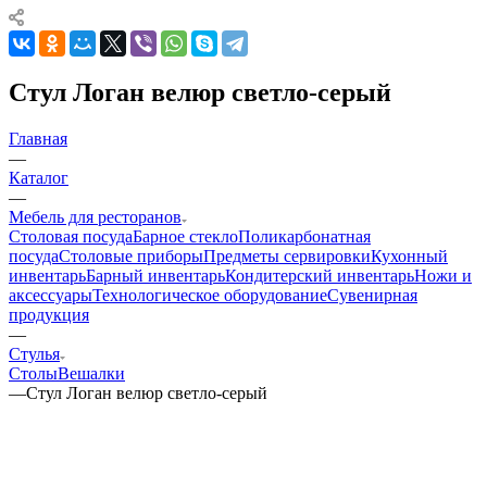
Стул Логан велюр светло-серый
Главная
—
Каталог
—
Мебель для ресторанов
Столовая посуда
Барное стекло
Поликарбонатная
посуда
Столовые приборы
Предметы сервировки
Кухонный
инвентарь
Барный инвентарь
Кондитерский инвентарь
Ножи и
аксессуары
Технологическое оборудование
Сувенирная
продукция
—
Стулья
Столы
Вешалки
—
Стул Логан велюр светло-серый