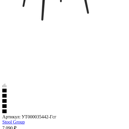
Артикул:
УТ000035442-Гсг
Stool Group
7 090
₽