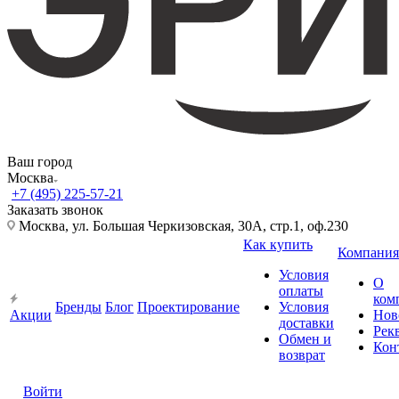
Ваш город
Москва
+7 (495) 225-57-21
Заказать звонок
Москва, ул. Большая Черкизовская, 30А, стр.1, оф.230
Как купить
Компания
Условия
О
оплаты
ком
Бренды
Блог
Проектирование
Условия
Акции
Нов
доставки
Рек
Обмен и
Кон
возврат
Войти