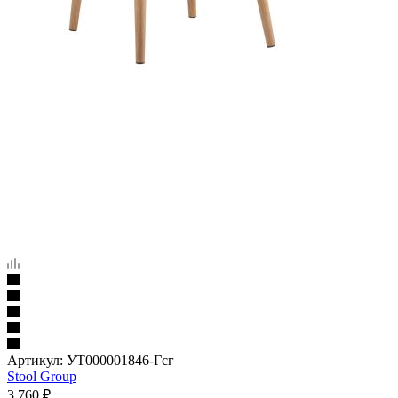
Артикул:
УТ000001846-Гсг
Stool Group
3 760
₽