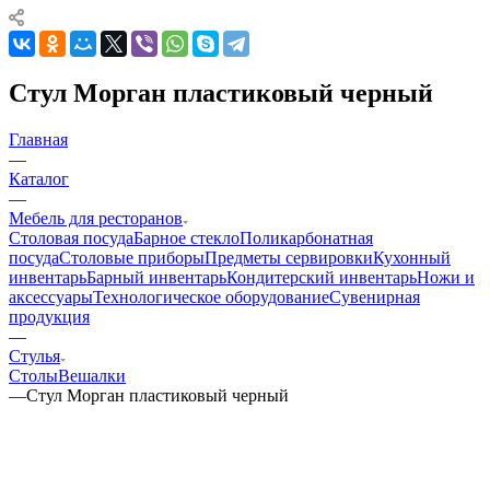
Стул Морган пластиковый черный
Главная
—
Каталог
—
Мебель для ресторанов
Столовая посуда
Барное стекло
Поликарбонатная
посуда
Столовые приборы
Предметы сервировки
Кухонный
инвентарь
Барный инвентарь
Кондитерский инвентарь
Ножи и
аксессуары
Технологическое оборудование
Сувенирная
продукция
—
Стулья
Столы
Вешалки
—
Стул Морган пластиковый черный