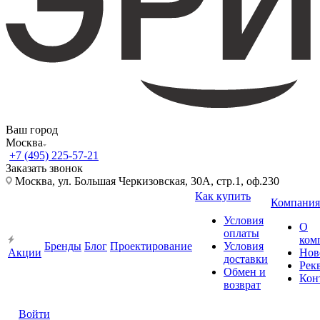
Ваш город
Москва
+7 (495) 225-57-21
Заказать звонок
Москва, ул. Большая Черкизовская, 30А, стр.1, оф.230
Как купить
Компания
Условия
О
оплаты
ком
Бренды
Блог
Проектирование
Условия
Акции
Нов
доставки
Рек
Обмен и
Кон
возврат
Войти