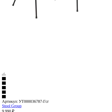
Артикул:
УТ000036787-Гсг
Stool Group
9 990
₽