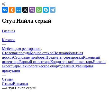
Стул Найла серый
Главная
—
Каталог
—
Мебель для ресторанов
Столовая посуда
Барное стекло
Поликарбонатная
посуда
Столовые приборы
Предметы сервировки
Кухонный
инвентарь
Барный инвентарь
Кондитерский инвентарь
Ножи и
аксессуары
Технологическое оборудование
Сувенирная
продукция
—
Стулья
Столы
Вешалки
—
Стул Найла серый