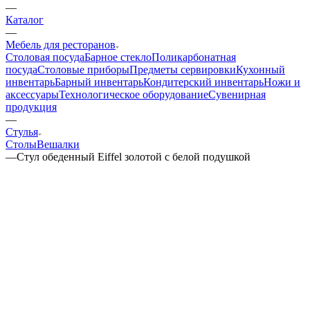
—
Каталог
—
Мебель для ресторанов
Столовая посуда
Барное стекло
Поликарбонатная
посуда
Столовые приборы
Предметы сервировки
Кухонный
инвентарь
Барный инвентарь
Кондитерский инвентарь
Ножи и
аксессуары
Технологическое оборудование
Сувенирная
продукция
—
Стулья
Столы
Вешалки
—
Стул обеденный Eiffel золотой с белой подушкой