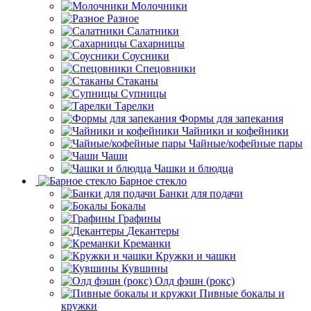
Молочники
Разное
Салатники
Сахарницы
Соусники
Спецовники
Стаканы
Супницы
Тарелки
Формы для запекания
Чайники и кофейники
Чайные/кофейные пары
Чаши
Чашки и блюдца
Барное стекло
Банки для подачи
Бокалы
Графины
Декантеры
Креманки
Кружки и чашки
Кувшины
Олд фэшн (рокс)
Пивные бокалы и
кружки