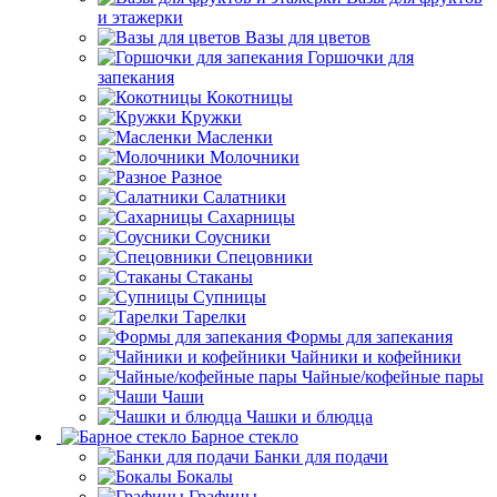
и этажерки
Вазы для цветов
Горшочки для
запекания
Кокотницы
Кружки
Масленки
Молочники
Разное
Салатники
Сахарницы
Соусники
Спецовники
Стаканы
Супницы
Тарелки
Формы для запекания
Чайники и кофейники
Чайные/кофейные пары
Чаши
Чашки и блюдца
Барное стекло
Банки для подачи
Бокалы
Графины