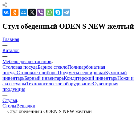
Стул обеденный ODEN S NEW желтый
Главная
—
Каталог
—
Мебель для ресторанов
Столовая посуда
Барное стекло
Поликарбонатная
посуда
Столовые приборы
Предметы сервировки
Кухонный
инвентарь
Барный инвентарь
Кондитерский инвентарь
Ножи и
аксессуары
Технологическое оборудование
Сувенирная
продукция
—
Стулья
Столы
Вешалки
—
Стул обеденный ODEN S NEW желтый