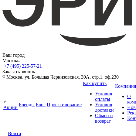
Ваш город
Москва
+7 (495) 225-57-21
Заказать звонок
Москва, ул. Большая Черкизовская, 30А, стр.1, оф.230
Как купить
Компания
Условия
О
оплаты
ком
Бренды
Блог
Проектирование
Условия
Акции
Нов
доставки
Рек
Обмен и
Кон
возврат
Войти