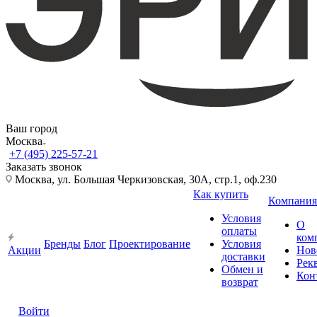
Ваш город
Москва
+7 (495) 225-57-21
Заказать звонок
Москва, ул. Большая Черкизовская, 30А, стр.1, оф.230
Как купить
Компания
Условия
О
оплаты
ком
Бренды
Блог
Проектирование
Условия
Акции
Нов
доставки
Рек
Обмен и
Кон
возврат
Войти