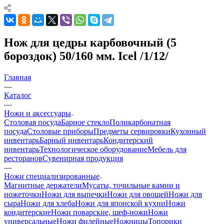
Нож для цедры карбовочный (5
бороздок) 50/160 мм. Icel /1/12/
Главная
—
Каталог
—
Ножи и аксессуары
Столовая посуда
Барное стекло
Поликарбонатная
посуда
Столовые приборы
Предметы сервировки
Кухонный
инвентарь
Барный инвентарь
Кондитерский
инвентарь
Технологическое оборудование
Мебель для
ресторанов
Сувенирная продукция
—
Ножи специализированные
Магнитные держатели
Мусаты, точильные камни и
ножеточки
Ножи для выпечки
Ножи для овощей
Ножи для
сыра
Ножи для хлеба
Ножи для японской кухни
Ножи
кондитерские
Ножи поварские, шеф-ножи
Ножи
универсальные
Ножи филейные
Ножницы
Топорики