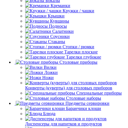
Бокалы
Креманки
Кружки / чашки
Крышки
Кувшины
Подносы
Салатники
Соусники
Стаканы
Стопки / рюмки
Тарелки плоские
Тарелки глубокие
Столовые приборы
Вилки
Ложки
Ножи
Конверты (куверты) для столовых приборов
Специальные приборы
Столовые наборы
Предметы сервировки
Баранчики клоши
Блюда
Диспенсеры для напитков и продуктов