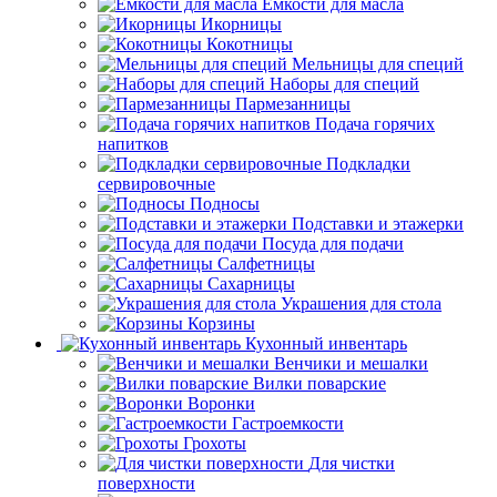
Емкости для масла
Икорницы
Кокотницы
Мельницы для специй
Наборы для специй
Пармезанницы
Подача горячих
напитков
Подкладки
сервировочные
Подносы
Подставки и этажерки
Посуда для подачи
Салфетницы
Сахарницы
Украшения для стола
Корзины
Кухонный инвентарь
Венчики и мешалки
Вилки поварские
Воронки
Гастроемкости
Грохоты
Для чистки
поверхности