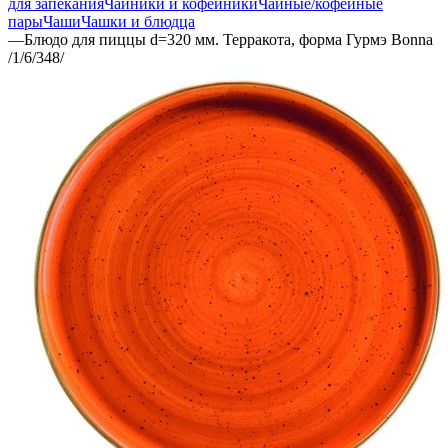
для запекания
Чайники и кофейники
Чайные/кофейные
пары
Чаши
Чашки и блюдца
—
Блюдо для пиццы d=320 мм. Терракота, форма Гурмэ Bonna
/1/6/348/