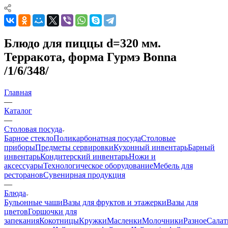
Блюдо для пиццы d=320 мм.
Терракота, форма Гурмэ Bonna
/1/6/348/
Главная
—
Каталог
—
Столовая посуда
Барное стекло
Поликарбонатная посуда
Столовые
приборы
Предметы сервировки
Кухонный инвентарь
Барный
инвентарь
Кондитерский инвентарь
Ножи и
аксессуары
Технологическое оборудование
Мебель для
ресторанов
Сувенирная продукция
—
Блюда
Бульонные чаши
Вазы для фруктов и этажерки
Вазы для
цветов
Горшочки для
запекания
Кокотницы
Кружки
Масленки
Молочники
Разное
Салат