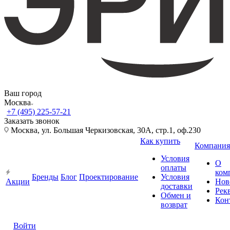
Ваш город
Москва
+7 (495) 225-57-21
Заказать звонок
Москва, ул. Большая Черкизовская, 30А, стр.1, оф.230
Как купить
Компания
Условия
О
оплаты
ком
Бренды
Блог
Проектирование
Условия
Акции
Нов
доставки
Рек
Обмен и
Кон
возврат
Войти