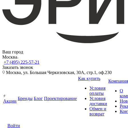
Ваш город
Москва
+7 (495) 225-57-21
Заказать звонок
Москва, ул. Большая Черкизовская, 30А, стр.1, оф.230
Как купить
Компания
Условия
О
оплаты
ком
Бренды
Блог
Проектирование
Условия
Акции
Нов
доставки
Рек
Обмен и
Кон
возврат
Войти