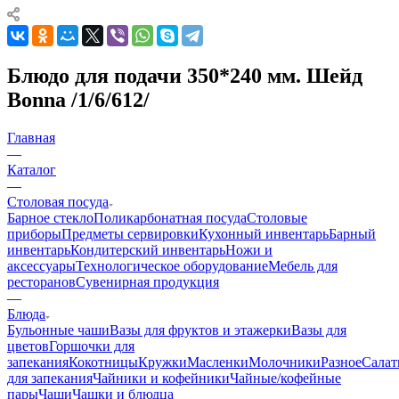
Блюдо для подачи 350*240 мм. Шейд
Bonna /1/6/612/
Главная
—
Каталог
—
Столовая посуда
Барное стекло
Поликарбонатная посуда
Столовые
приборы
Предметы сервировки
Кухонный инвентарь
Барный
инвентарь
Кондитерский инвентарь
Ножи и
аксессуары
Технологическое оборудование
Мебель для
ресторанов
Сувенирная продукция
—
Блюда
Бульонные чаши
Вазы для фруктов и этажерки
Вазы для
цветов
Горшочки для
запекания
Кокотницы
Кружки
Масленки
Молочники
Разное
Салат
для запекания
Чайники и кофейники
Чайные/кофейные
пары
Чаши
Чашки и блюдца