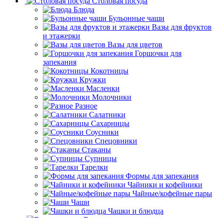
Столовая посуда
Блюда
Бульонные чаши
Вазы для фруктов
и этажерки
Вазы для цветов
Горшочки для
запекания
Кокотницы
Кружки
Масленки
Молочники
Разное
Салатники
Сахарницы
Соусники
Спецовники
Стаканы
Супницы
Тарелки
Формы для запекания
Чайники и кофейники
Чайные/кофейные пары
Чаши
Чашки и блюдца