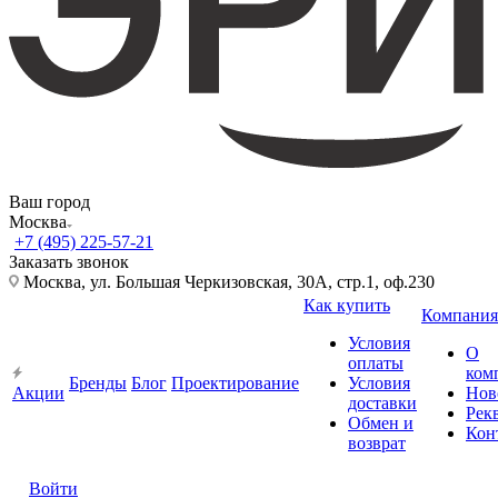
Ваш город
Москва
+7 (495) 225-57-21
Заказать звонок
Москва, ул. Большая Черкизовская, 30А, стр.1, оф.230
Как купить
Компания
Условия
О
оплаты
ком
Бренды
Блог
Проектирование
Условия
Акции
Нов
доставки
Рек
Обмен и
Кон
возврат
Войти