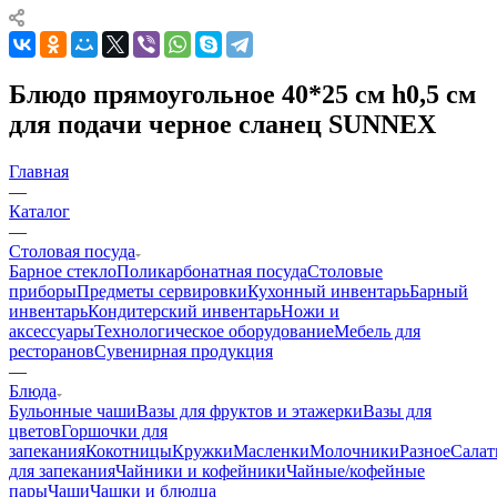
Блюдо прямоугольное 40*25 см h0,5 см
для подачи черное сланец SUNNEX
Главная
—
Каталог
—
Столовая посуда
Барное стекло
Поликарбонатная посуда
Столовые
приборы
Предметы сервировки
Кухонный инвентарь
Барный
инвентарь
Кондитерский инвентарь
Ножи и
аксессуары
Технологическое оборудование
Мебель для
ресторанов
Сувенирная продукция
—
Блюда
Бульонные чаши
Вазы для фруктов и этажерки
Вазы для
цветов
Горшочки для
запекания
Кокотницы
Кружки
Масленки
Молочники
Разное
Салат
для запекания
Чайники и кофейники
Чайные/кофейные
пары
Чаши
Чашки и блюдца