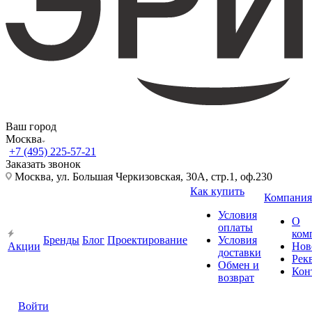
Ваш город
Москва
+7 (495) 225-57-21
Заказать звонок
Москва, ул. Большая Черкизовская, 30А, стр.1, оф.230
Как купить
Компания
Условия
О
оплаты
ком
Бренды
Блог
Проектирование
Условия
Акции
Нов
доставки
Рек
Обмен и
Кон
возврат
Войти