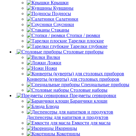
Крышки
Кувшины
Подносы
Салатники
Соусники
Стаканы
Стопки / рюмки
Тарелки плоские
Тарелки глубокие
Столовые приборы
Вилки
Ложки
Ножи
Конверты (куверты) для столовых приборов
Специальные приборы
Столовые наборы
Предметы сервировки
Баранчики клоши
Блюда
Диспенсеры для напитков и продуктов
Емкости для масла
Икорницы
Кокотницы