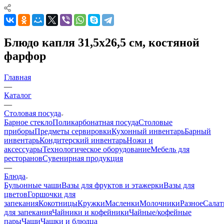
Блюдо капля 31,5х26,5 см, костяной
фарфор
Главная
—
Каталог
—
Столовая посуда
Барное стекло
Поликарбонатная посуда
Столовые
приборы
Предметы сервировки
Кухонный инвентарь
Барный
инвентарь
Кондитерский инвентарь
Ножи и
аксессуары
Технологическое оборудование
Мебель для
ресторанов
Сувенирная продукция
—
Блюда
Бульонные чаши
Вазы для фруктов и этажерки
Вазы для
цветов
Горшочки для
запекания
Кокотницы
Кружки
Масленки
Молочники
Разное
Салат
для запекания
Чайники и кофейники
Чайные/кофейные
пары
Чаши
Чашки и блюдца