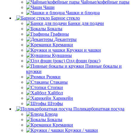
Чайные/кофейные пары
Чаши
Чашки и блюдца
Барное стекло
Банки для подачи
Бокалы
Графины
Декантеры
Креманки
Кружки и чашки
Кувшины
Олд фэшн (рокс)
Пивные бокалы и
кружки
Рюмки
Стаканы
Стопки
Хайбол
Харикейн
Штофы
Поликарбонатная посуда
Блюда
Бокалы
Креманки
Кружки / чашки