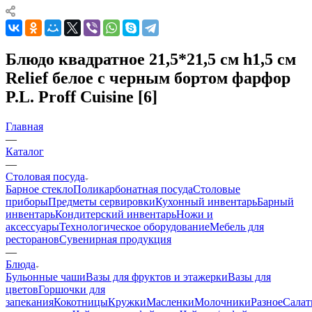
Блюдо квадратное 21,5*21,5 см h1,5 см
Relief белое с черным бортом фарфор
P.L. Proff Cuisine [6]
Главная
—
Каталог
—
Столовая посуда
Барное стекло
Поликарбонатная посуда
Столовые
приборы
Предметы сервировки
Кухонный инвентарь
Барный
инвентарь
Кондитерский инвентарь
Ножи и
аксессуары
Технологическое оборудование
Мебель для
ресторанов
Сувенирная продукция
—
Блюда
Бульонные чаши
Вазы для фруктов и этажерки
Вазы для
цветов
Горшочки для
запекания
Кокотницы
Кружки
Масленки
Молочники
Разное
Салат