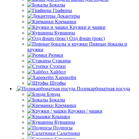
Бокалы
Графины
Декантеры
Креманки
Кружки и чашки
Кувшины
Олд фэшн (рокс)
Пивные бокалы и
кружки
Рюмки
Стаканы
Стопки
Хайбол
Харикейн
Штофы
Поликарбонатная посуда
Блюда
Бокалы
Креманки
Кружки / чашки
Крышки
Кувшины
Подносы
Салатники
Соусники