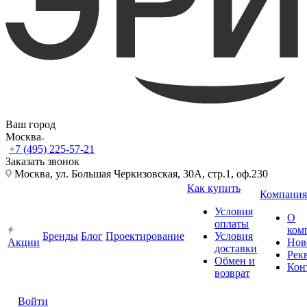
Ваш город
Москва
+7 (495) 225-57-21
Заказать звонок
Москва, ул. Большая Черкизовская, 30А, стр.1, оф.230
Как купить
Компания
Условия
О
оплаты
ком
Бренды
Блог
Проектирование
Условия
Акции
Нов
доставки
Рек
Обмен и
Кон
возврат
Войти