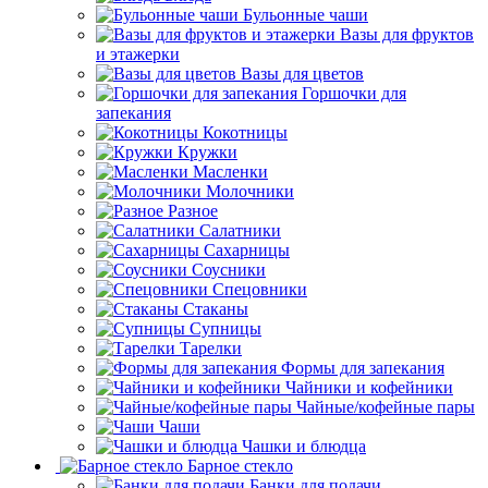
Бульонные чаши
Вазы для фруктов
и этажерки
Вазы для цветов
Горшочки для
запекания
Кокотницы
Кружки
Масленки
Молочники
Разное
Салатники
Сахарницы
Соусники
Спецовники
Стаканы
Супницы
Тарелки
Формы для запекания
Чайники и кофейники
Чайные/кофейные пары
Чаши
Чашки и блюдца
Барное стекло
Банки для подачи