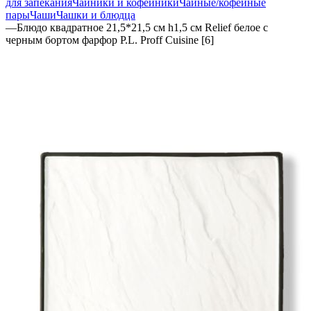
для запекания
Чайники и кофейники
Чайные/кофейные
пары
Чаши
Чашки и блюдца
—
Блюдо квадратное 21,5*21,5 см h1,5 см Relief белое с
черным бортом фарфор P.L. Proff Cuisine [6]