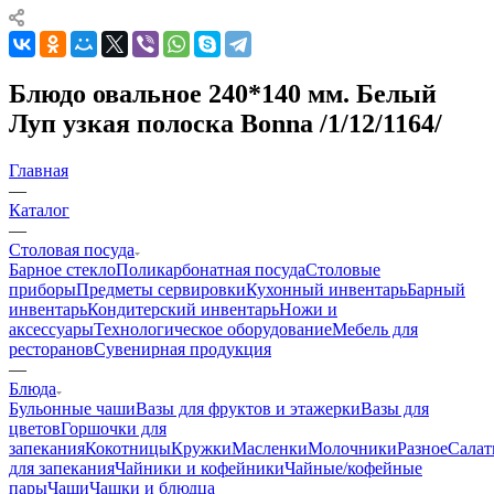
Блюдо овальное 240*140 мм. Белый
Луп узкая полоска Bonna /1/12/1164/
Главная
—
Каталог
—
Столовая посуда
Барное стекло
Поликарбонатная посуда
Столовые
приборы
Предметы сервировки
Кухонный инвентарь
Барный
инвентарь
Кондитерский инвентарь
Ножи и
аксессуары
Технологическое оборудование
Мебель для
ресторанов
Сувенирная продукция
—
Блюда
Бульонные чаши
Вазы для фруктов и этажерки
Вазы для
цветов
Горшочки для
запекания
Кокотницы
Кружки
Масленки
Молочники
Разное
Салат
для запекания
Чайники и кофейники
Чайные/кофейные
пары
Чаши
Чашки и блюдца