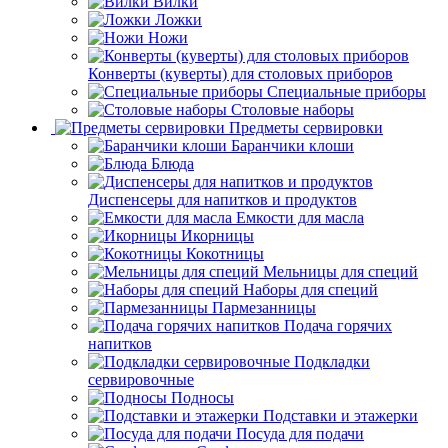
Вилки
Ложки
Ножи
Конверты (куверты) для столовых приборов
Специальные приборы
Столовые наборы
Предметы сервировки
Баранчики клоши
Блюда
Диспенсеры для напитков и продуктов
Емкости для масла
Икорницы
Кокотницы
Мельницы для специй
Наборы для специй
Пармезанницы
Подача горячих
напитков
Подкладки
сервировочные
Подносы
Подставки и этажерки
Посуда для подачи