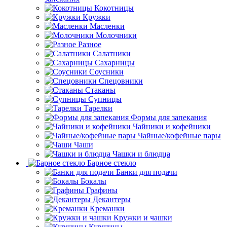
Кокотницы
Кружки
Масленки
Молочники
Разное
Салатники
Сахарницы
Соусники
Спецовники
Стаканы
Супницы
Тарелки
Формы для запекания
Чайники и кофейники
Чайные/кофейные пары
Чаши
Чашки и блюдца
Барное стекло
Банки для подачи
Бокалы
Графины
Декантеры
Креманки
Кружки и чашки
Кувшины