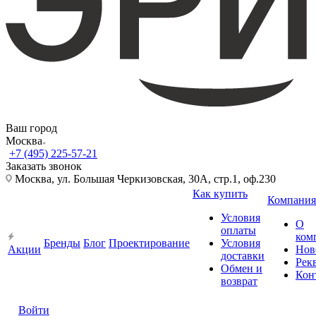
Ваш город
Москва
+7 (495) 225-57-21
Заказать звонок
Москва, ул. Большая Черкизовская, 30А, стр.1, оф.230
Как купить
Компания
Условия
О
оплаты
ком
Бренды
Блог
Проектирование
Условия
Акции
Нов
доставки
Рек
Обмен и
Кон
возврат
Войти