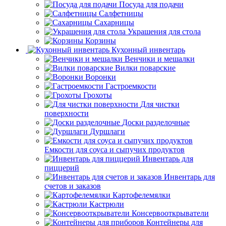
Посуда для подачи
Салфетницы
Сахарницы
Украшения для стола
Корзины
Кухонный инвентарь
Венчики и мешалки
Вилки поварские
Воронки
Гастроемкости
Грохоты
Для чистки
поверхности
Доски разделочные
Дуршлаги
Емкости для соуса и сыпучих продуктов
Инвентарь для
пиццерий
Инвентарь для
счетов и заказов
Картофелемялки
Кастрюли
Консервооткрыватели
Контейнеры для