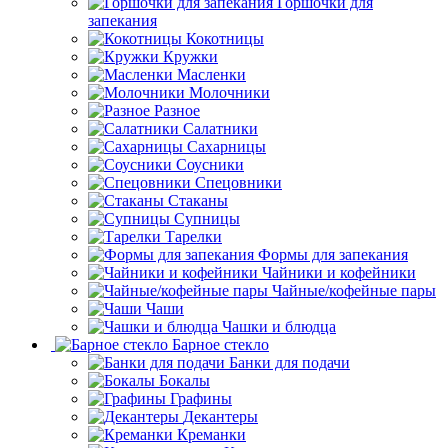
Горшочки для
запекания
Кокотницы
Кружки
Масленки
Молочники
Разное
Салатники
Сахарницы
Соусники
Спецовники
Стаканы
Супницы
Тарелки
Формы для запекания
Чайники и кофейники
Чайные/кофейные пары
Чаши
Чашки и блюдца
Барное стекло
Банки для подачи
Бокалы
Графины
Декантеры
Креманки