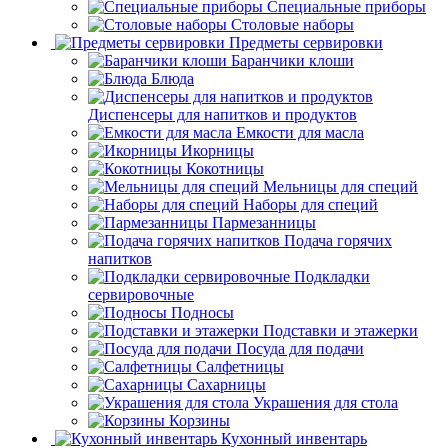
Специальные приборы
Столовые наборы
Предметы сервировки
Баранчики клоши
Блюда
Диспенсеры для напитков и продуктов
Емкости для масла
Икорницы
Кокотницы
Мельницы для специй
Наборы для специй
Пармезанницы
Подача горячих
напитков
Подкладки
сервировочные
Подносы
Подставки и этажерки
Посуда для подачи
Салфетницы
Сахарницы
Украшения для стола
Корзины
Кухонный инвентарь