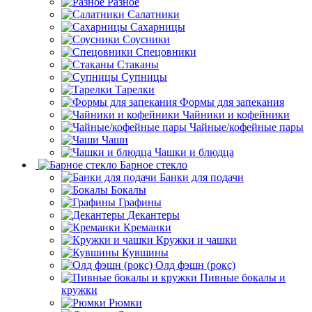
Разное
Салатники
Сахарницы
Соусники
Спецовники
Стаканы
Супницы
Тарелки
Формы для запекания
Чайники и кофейники
Чайные/кофейные пары
Чаши
Чашки и блюдца
Барное стекло
Банки для подачи
Бокалы
Графины
Декантеры
Креманки
Кружки и чашки
Кувшины
Олд фэшн (рокс)
Пивные бокалы и
кружки
Рюмки