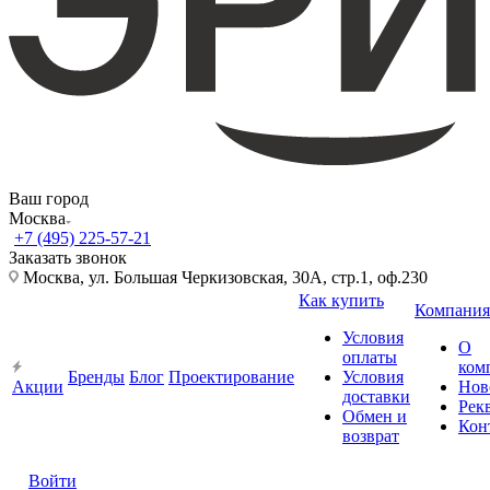
Ваш город
Москва
+7 (495) 225-57-21
Заказать звонок
Москва, ул. Большая Черкизовская, 30А, стр.1, оф.230
Как купить
Компания
Условия
О
оплаты
ком
Бренды
Блог
Проектирование
Условия
Акции
Нов
доставки
Рек
Обмен и
Кон
возврат
Войти