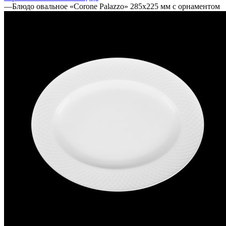
—
Блюдо овальное «Corone Palazzo» 285х225 мм с орнаментом