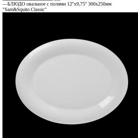
—
БЛЮДО овальное с полями 12''х9,75'' 300х250мм
"Sam&Squito Classic"