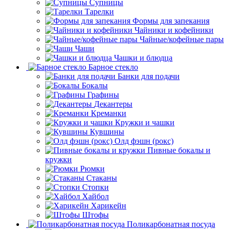
Супницы
Тарелки
Формы для запекания
Чайники и кофейники
Чайные/кофейные пары
Чаши
Чашки и блюдца
Барное стекло
Банки для подачи
Бокалы
Графины
Декантеры
Креманки
Кружки и чашки
Кувшины
Олд фэшн (рокс)
Пивные бокалы и
кружки
Рюмки
Стаканы
Стопки
Хайбол
Харикейн
Штофы
Поликарбонатная посуда