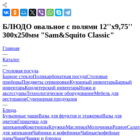
БЛЮДО овальное с полями 12''х9,75''
300х250мм "Sam&Squito Classic"
Главная
—
Каталог
—
Столовая посуда
Барное стекло
Поликарбонатная посуда
Столовые
приборы
Предметы сервировки
Кухонный инвентарь
Барный
инвентарь
Кондитерский инвентарь
Ножи и
аксессуары
Технологическое оборудование
Мебель для
ресторанов
Сувенирная продукция
—
Блюда
Бульонные чаши
Вазы для фруктов и этажерки
Вазы для
цветов
Горшочки для
запекания
Кокотницы
Кружки
Масленки
Молочники
Разное
Салат
для запекания
Чайники и кофейники
Чайные/кофейные
пары
Чаши
Чашки и блюдца