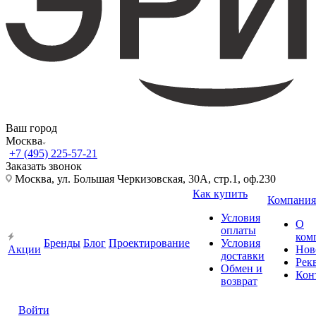
Ваш город
Москва
+7 (495) 225-57-21
Заказать звонок
Москва, ул. Большая Черкизовская, 30А, стр.1, оф.230
Как купить
Компания
Условия
О
оплаты
ком
Бренды
Блог
Проектирование
Условия
Акции
Нов
доставки
Рек
Обмен и
Кон
возврат
Войти