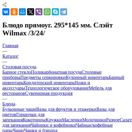
Блюдо прямоуг. 295*145 мм. Слэйт
Wilmax /3/24/
Главная
—
Каталог
—
Столовая посуда
Барное стекло
Поликарбонатная посуда
Столовые
приборы
Предметы сервировки
Кухонный инвентарь
Барный
инвентарь
Кондитерский инвентарь
Ножи и
аксессуары
Технологическое оборудование
Мебель для
ресторанов
Сувенирная продукция
—
Блюда
Бульонные чаши
Вазы для фруктов и этажерки
Вазы для
цветов
Горшочки для
запекания
Кокотницы
Кружки
Масленки
Молочники
Разное
Салат
для запекания
Чайники и кофейники
Чайные/кофейные
пары
Чаши
Чашки и блюдца