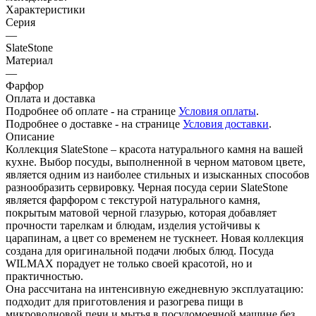
Характеристики
Серия
—
SlateStone
Материал
—
Фарфор
Оплата и доставка
Подробнее об оплате - на странице
Условия оплаты
.
Подробнее о доставке - на странице
Условия доставки
.
Описание
Коллекция SlateStone – красота натурального камня на вашей
кухне. Выбор посуды, выполненной в черном матовом цвете,
является одним из наиболее стильных и изысканных способов
разнообразить сервировку. Черная посуда серии SlateStone
является фарфором с текстурой натурального камня,
покрытым матовой черной глазурью, которая добавляет
прочности тарелкам и блюдам, изделия устойчивы к
царапинам, а цвет со временем не тускнеет. Новая коллекция
создана для оригинальной подачи любых блюд. Посуда
WILMAX порадует не только своей красотой, но и
практичностью.
Она рассчитана на интенсивную ежедневную эксплуатацию:
подходит для приготовления и разогрева пищи в
микроволновой печи и мытья в посудомоечной машине без