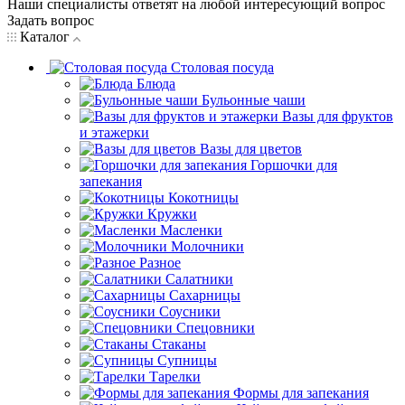
Наши специалисты ответят на любой интересующий вопрос
Задать вопрос
Каталог
Столовая посуда
Блюда
Бульонные чаши
Вазы для фруктов
и этажерки
Вазы для цветов
Горшочки для
запекания
Кокотницы
Кружки
Масленки
Молочники
Разное
Салатники
Сахарницы
Соусники
Спецовники
Стаканы
Супницы
Тарелки
Формы для запекания