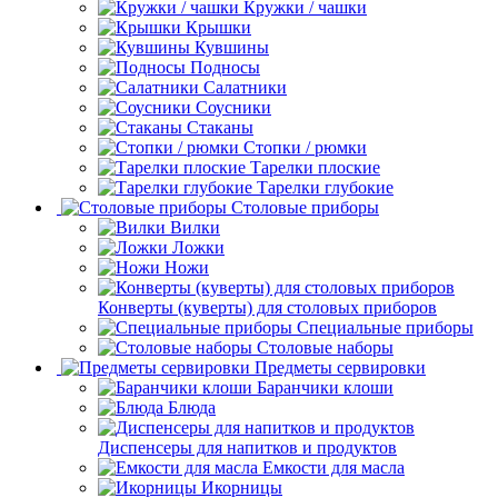
Кружки / чашки
Крышки
Кувшины
Подносы
Салатники
Соусники
Стаканы
Стопки / рюмки
Тарелки плоские
Тарелки глубокие
Столовые приборы
Вилки
Ложки
Ножи
Конверты (куверты) для столовых приборов
Специальные приборы
Столовые наборы
Предметы сервировки
Баранчики клоши
Блюда
Диспенсеры для напитков и продуктов
Емкости для масла
Икорницы