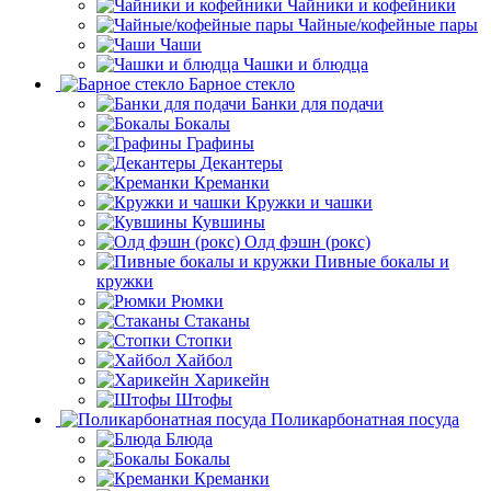
Чайники и кофейники
Чайные/кофейные пары
Чаши
Чашки и блюдца
Барное стекло
Банки для подачи
Бокалы
Графины
Декантеры
Креманки
Кружки и чашки
Кувшины
Олд фэшн (рокс)
Пивные бокалы и
кружки
Рюмки
Стаканы
Стопки
Хайбол
Харикейн
Штофы
Поликарбонатная посуда
Блюда
Бокалы
Креманки