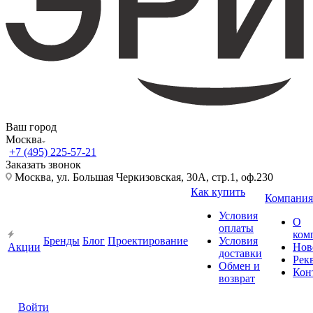
Ваш город
Москва
+7 (495) 225-57-21
Заказать звонок
Москва, ул. Большая Черкизовская, 30А, стр.1, оф.230
Как купить
Компания
Условия
О
оплаты
ком
Бренды
Блог
Проектирование
Условия
Акции
Нов
доставки
Рек
Обмен и
Кон
возврат
Войти