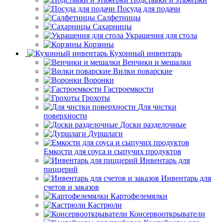
Посуда для подачи
Салфетницы
Сахарницы
Украшения для стола
Корзины
Кухонный инвентарь
Венчики и мешалки
Вилки поварские
Воронки
Гастроемкости
Грохоты
Для чистки
поверхности
Доски разделочные
Дуршлаги
Емкости для соуса и сыпучих продуктов
Инвентарь для
пиццерий
Инвентарь для
счетов и заказов
Картофелемялки
Кастрюли
Консервооткрыватели