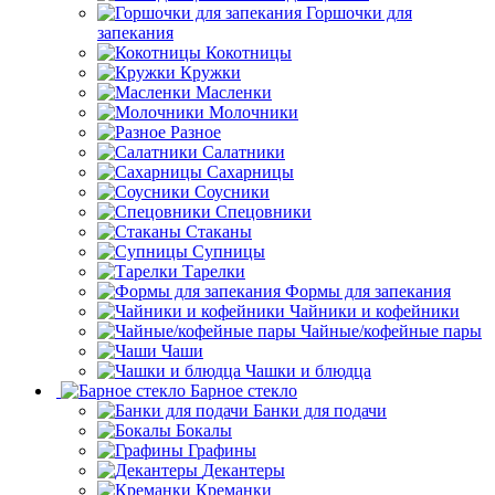
Горшочки для
запекания
Кокотницы
Кружки
Масленки
Молочники
Разное
Салатники
Сахарницы
Соусники
Спецовники
Стаканы
Супницы
Тарелки
Формы для запекания
Чайники и кофейники
Чайные/кофейные пары
Чаши
Чашки и блюдца
Барное стекло
Банки для подачи
Бокалы
Графины
Декантеры
Креманки