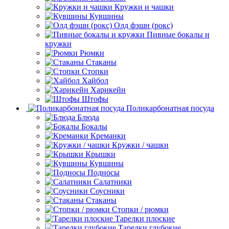
Кружки и чашки
Кувшины
Олд фэшн (рокс)
Пивные бокалы и
кружки
Рюмки
Стаканы
Стопки
Хайбол
Харикейн
Штофы
Поликарбонатная посуда
Блюда
Бокалы
Креманки
Кружки / чашки
Крышки
Кувшины
Подносы
Салатники
Соусники
Стаканы
Стопки / рюмки
Тарелки плоские
Тарелки глубокие