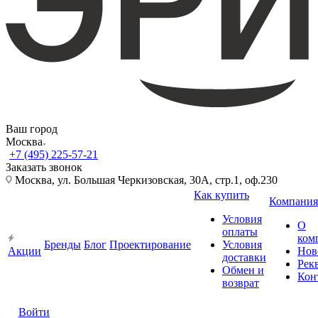
Ваш город
Москва
+7 (495) 225-57-21
Заказать звонок
Москва, ул. Большая Черкизовская, 30А, стр.1, оф.230
Как купить
Компания
Условия
О
оплаты
ком
Бренды
Блог
Проектирование
Условия
Акции
Нов
доставки
Рек
Обмен и
Кон
возврат
Войти