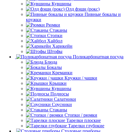
Кувшины
Олд фэшн (рокс)
Пивные бокалы и
кружки
Рюмки
Стаканы
Стопки
Хайбол
Харикейн
Штофы
Поликарбонатная посуда
Блюда
Бокалы
Креманки
Кружки / чашки
Крышки
Кувшины
Подносы
Салатники
Соусники
Стаканы
Стопки / рюмки
Тарелки плоские
Тарелки глубокие
Столовые приборы