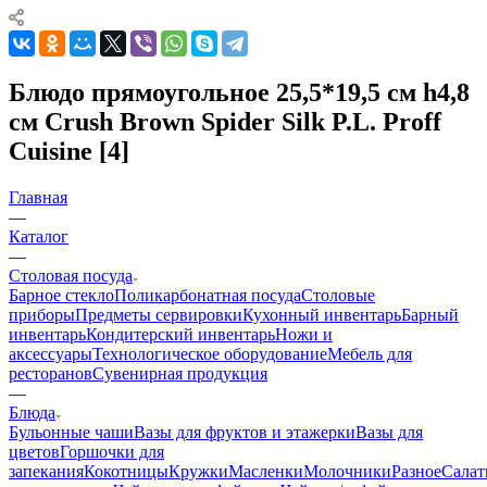
Блюдо прямоугольное 25,5*19,5 см h4,8
см Crush Brown Spider Silk P.L. Proff
Cuisine [4]
Главная
—
Каталог
—
Столовая посуда
Барное стекло
Поликарбонатная посуда
Столовые
приборы
Предметы сервировки
Кухонный инвентарь
Барный
инвентарь
Кондитерский инвентарь
Ножи и
аксессуары
Технологическое оборудование
Мебель для
ресторанов
Сувенирная продукция
—
Блюда
Бульонные чаши
Вазы для фруктов и этажерки
Вазы для
цветов
Горшочки для
запекания
Кокотницы
Кружки
Масленки
Молочники
Разное
Салат