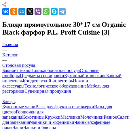
Блюдо прямоугольное 30*17 см Organic
Black фарфор P.L. Proff Cuisine [3]
Главная
—
Каталог
—
Столовая посуда
Барное стекло
Поликарбонатная посуда
Столовые
приборы
Предметы сервировки
Кухонный инвентарь
Барный
инвентарь
Кондитерский инвентарь
Ножи и
аксессуары
Технологическое оборудование
Мебель для
ресторанов
Сувенирная продукция
—
Блюда
Бульонные чаши
Вазы для фруктов и этажерки
Вазы для
цветов
Горшочки для
запекания
Кокотницы
Кружки
Масленки
Молочники
Разное
Салат
для запекания
Чайники и кофейники
Чайные/кофейные
пары
Чаши
Чашки и блюдца