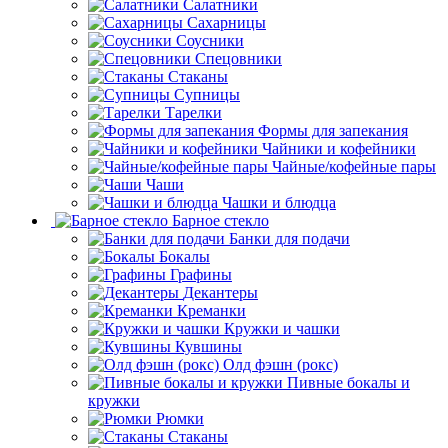
Салатники
Сахарницы
Соусники
Спецовники
Стаканы
Супницы
Тарелки
Формы для запекания
Чайники и кофейники
Чайные/кофейные пары
Чаши
Чашки и блюдца
Барное стекло
Банки для подачи
Бокалы
Графины
Декантеры
Креманки
Кружки и чашки
Кувшины
Олд фэшн (рокс)
Пивные бокалы и
кружки
Рюмки
Стаканы