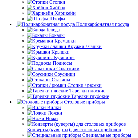
Стопки
Хайбол
Харикейн
Штофы
Поликарбонатная посуда
Блюда
Бокалы
Креманки
Кружки / чашки
Крышки
Кувшины
Подносы
Салатники
Соусники
Стаканы
Стопки / рюмки
Тарелки плоские
Тарелки глубокие
Столовые приборы
Вилки
Ложки
Ножи
Конверты (куверты) для столовых приборов
Специальные приборы