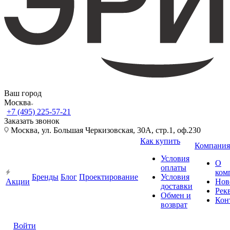
Ваш город
Москва
+7 (495) 225-57-21
Заказать звонок
Москва, ул. Большая Черкизовская, 30А, стр.1, оф.230
Как купить
Компания
Условия
О
оплаты
ком
Бренды
Блог
Проектирование
Условия
Акции
Нов
доставки
Рек
Обмен и
Кон
возврат
Войти