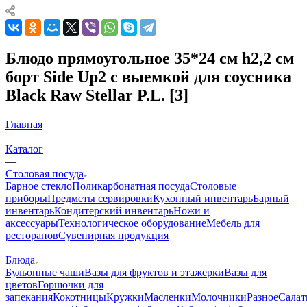
Блюдо прямоугольное 35*24 см h2,2 см
борт Side Up2 с выемкой для соусника
Black Raw Stellar P.L. [3]
Главная
—
Каталог
—
Столовая посуда
Барное стекло
Поликарбонатная посуда
Столовые
приборы
Предметы сервировки
Кухонный инвентарь
Барный
инвентарь
Кондитерский инвентарь
Ножи и
аксессуары
Технологическое оборудование
Мебель для
ресторанов
Сувенирная продукция
—
Блюда
Бульонные чаши
Вазы для фруктов и этажерки
Вазы для
цветов
Горшочки для
запекания
Кокотницы
Кружки
Масленки
Молочники
Разное
Салат