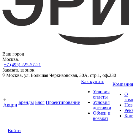
Ваш город
Москва
+7 (495) 225-57-21
Заказать звонок
Москва, ул. Большая Черкизовская, 30А, стр.1, оф.230
Как купить
Компания
Условия
О
оплаты
ком
Бренды
Блог
Проектирование
Условия
Акции
Нов
доставки
Рек
Обмен и
Кон
возврат
Войти