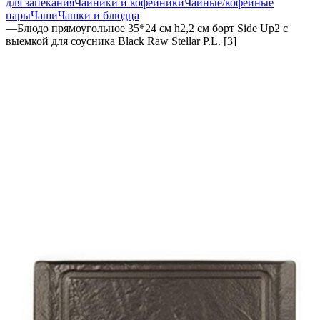
для запекания
Чайники и кофейники
Чайные/кофейные
пары
Чаши
Чашки и блюдца
—
Блюдо прямоугольное 35*24 см h2,2 см борт Side Up2 с
выемкой для соусника Black Raw Stellar P.L. [3]