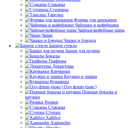
Стаканы
Супницы
Тарелки
Формы для запекания
Чайники и кофейники
Чайные/кофейные пары
Чаши
Чашки и блюдца
Барное стекло
Банки для подачи
Бокалы
Графины
Декантеры
Креманки
Кружки и чашки
Кувшины
Олд фэшн (рокс)
Пивные бокалы и
кружки
Рюмки
Стаканы
Стопки
Хайбол
Харикейн
Штофы