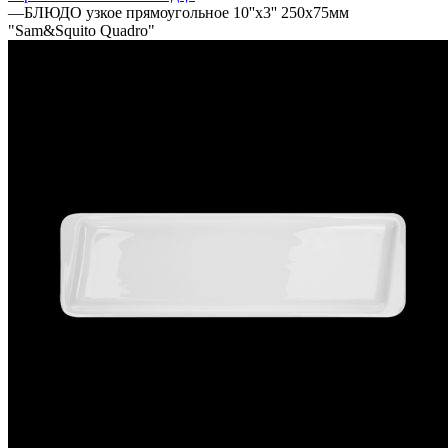
—
БЛЮДО узкое прямоугольное 10''х3'' 250х75мм
"Sam&Squito Quadro"