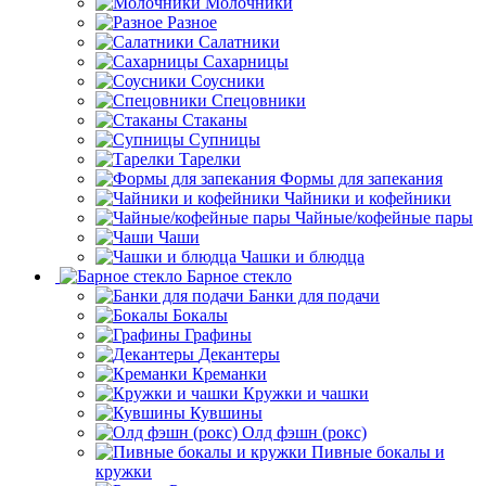
Молочники
Разное
Салатники
Сахарницы
Соусники
Спецовники
Стаканы
Супницы
Тарелки
Формы для запекания
Чайники и кофейники
Чайные/кофейные пары
Чаши
Чашки и блюдца
Барное стекло
Банки для подачи
Бокалы
Графины
Декантеры
Креманки
Кружки и чашки
Кувшины
Олд фэшн (рокс)
Пивные бокалы и
кружки