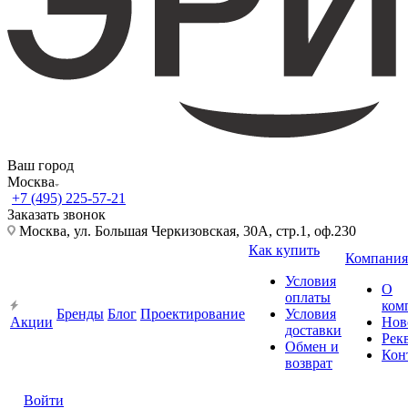
Ваш город
Москва
+7 (495) 225-57-21
Заказать звонок
Москва, ул. Большая Черкизовская, 30А, стр.1, оф.230
Как купить
Компания
Условия
О
оплаты
ком
Бренды
Блог
Проектирование
Условия
Акции
Нов
доставки
Рек
Обмен и
Кон
возврат
Войти