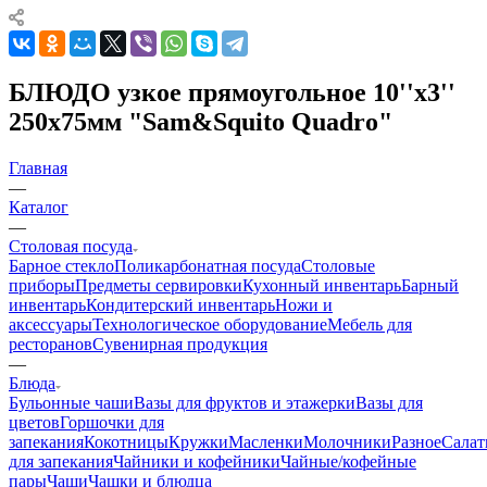
БЛЮДО узкое прямоугольное 10''х3''
250х75мм "Sam&Squito Quadro"
Главная
—
Каталог
—
Столовая посуда
Барное стекло
Поликарбонатная посуда
Столовые
приборы
Предметы сервировки
Кухонный инвентарь
Барный
инвентарь
Кондитерский инвентарь
Ножи и
аксессуары
Технологическое оборудование
Мебель для
ресторанов
Сувенирная продукция
—
Блюда
Бульонные чаши
Вазы для фруктов и этажерки
Вазы для
цветов
Горшочки для
запекания
Кокотницы
Кружки
Масленки
Молочники
Разное
Салат
для запекания
Чайники и кофейники
Чайные/кофейные
пары
Чаши
Чашки и блюдца