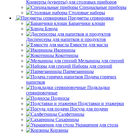
Конверты (куверты) для столовых приборов
Специальные приборы
Столовые наборы
Предметы сервировки
Баранчики клоши
Блюда
Диспенсеры для напитков и продуктов
Емкости для масла
Икорницы
Кокотницы
Мельницы для специй
Наборы для специй
Пармезанницы
Подача горячих
напитков
Подкладки
сервировочные
Подносы
Подставки и этажерки
Посуда для подачи
Салфетницы
Сахарницы
Украшения для стола
Корзины