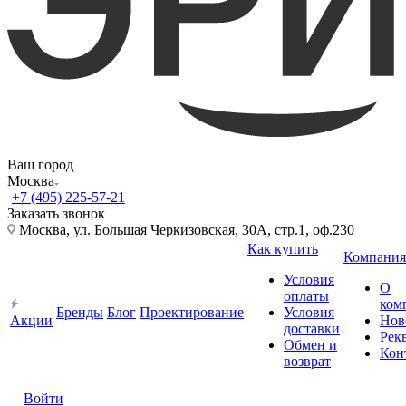
Ваш город
Москва
+7 (495) 225-57-21
Заказать звонок
Москва, ул. Большая Черкизовская, 30А, стр.1, оф.230
Как купить
Компания
Условия
О
оплаты
ком
Бренды
Блог
Проектирование
Условия
Акции
Нов
доставки
Рек
Обмен и
Кон
возврат
Войти