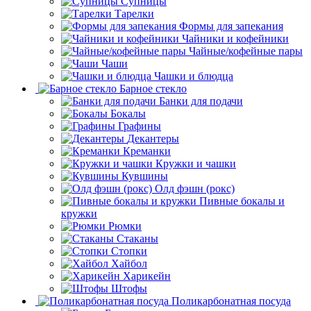
Супницы
Тарелки
Формы для запекания
Чайники и кофейники
Чайные/кофейные пары
Чаши
Чашки и блюдца
Барное стекло
Банки для подачи
Бокалы
Графины
Декантеры
Креманки
Кружки и чашки
Кувшины
Олд фэшн (рокс)
Пивные бокалы и
кружки
Рюмки
Стаканы
Стопки
Хайбол
Харикейн
Штофы
Поликарбонатная посуда