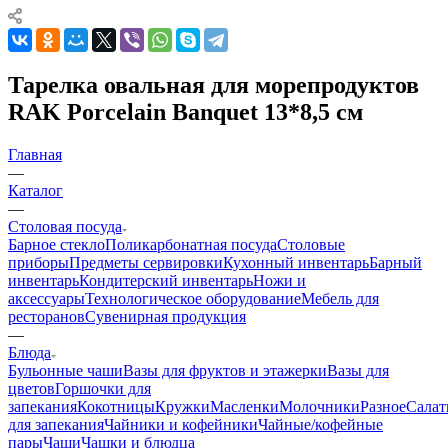
Тарелка овальная для морепродуктов
RAK Porcelain Banquet 13*8,5 см
Главная
—
Каталог
—
Столовая посуда
Барное стекло
Поликарбонатная посуда
Столовые
приборы
Предметы сервировки
Кухонный инвентарь
Барный
инвентарь
Кондитерский инвентарь
Ножи и
аксессуары
Технологическое оборудование
Мебель для
ресторанов
Сувенирная продукция
—
Блюда
Бульонные чаши
Вазы для фруктов и этажерки
Вазы для
цветов
Горшочки для
запекания
Кокотницы
Кружки
Масленки
Молочники
Разное
Салат
для запекания
Чайники и кофейники
Чайные/кофейные
пары
Чаши
Чашки и блюдца