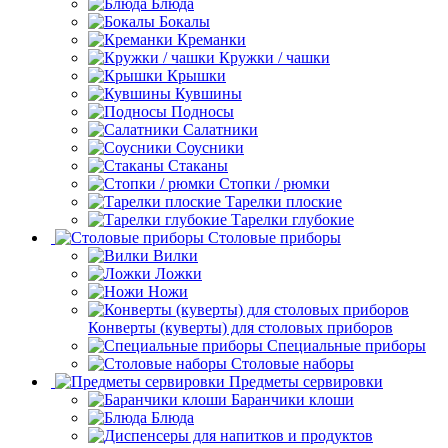
Блюда
Бокалы
Креманки
Кружки / чашки
Крышки
Кувшины
Подносы
Салатники
Соусники
Стаканы
Стопки / рюмки
Тарелки плоские
Тарелки глубокие
Столовые приборы
Вилки
Ложки
Ножи
Конверты (куверты) для столовых приборов
Специальные приборы
Столовые наборы
Предметы сервировки
Баранчики клоши
Блюда