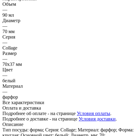
Объем
—
90 мл
Диаметр
—
70 мм
Серия
—
Collage
Размер
—
70х37 мм
Цвет
—
белый
Материал
—
фарфор
Все характеристики
Оплата и доставка
Подробнее об оплате - на странице
Условия оплаты
.
Подробнее о доставке - на странице
Условия доставки
.
Описание
Тип посуды: форма; Серия: Collage; Материал: фарфор; Форма:
круглая; Основной цвет: белый; Диаметр, мм: 70;