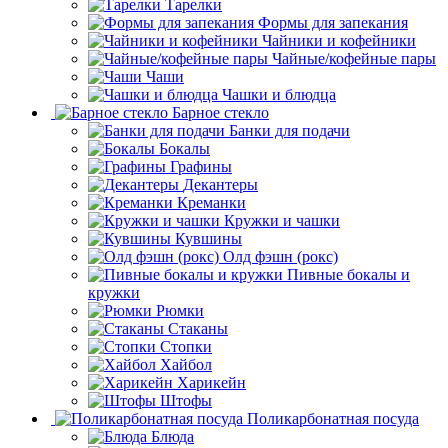
Тарелки
Формы для запекания
Чайники и кофейники
Чайные/кофейные пары
Чаши
Чашки и блюдца
Барное стекло
Банки для подачи
Бокалы
Графины
Декантеры
Креманки
Кружки и чашки
Кувшины
Олд фэшн (рокс)
Пивные бокалы и
кружки
Рюмки
Стаканы
Стопки
Хайбол
Харикейн
Штофы
Поликарбонатная посуда
Блюда