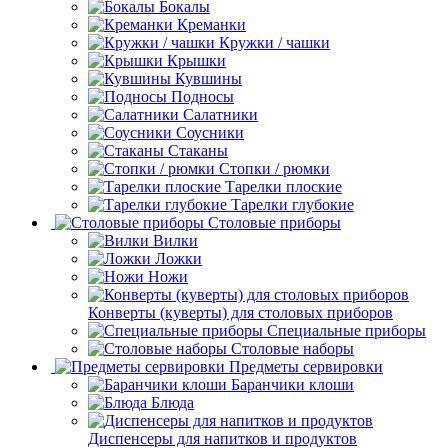
Бокалы
Креманки
Кружки / чашки
Крышки
Кувшины
Подносы
Салатники
Соусники
Стаканы
Стопки / рюмки
Тарелки плоские
Тарелки глубокие
Столовые приборы
Вилки
Ложки
Ножи
Конверты (куверты) для столовых приборов
Специальные приборы
Столовые наборы
Предметы сервировки
Баранчики клоши
Блюда
Диспенсеры для напитков и продуктов