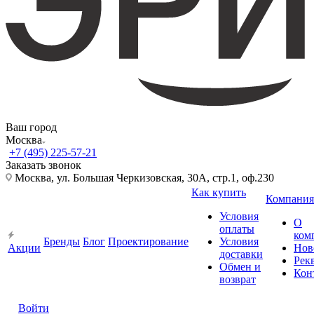
Ваш город
Москва
+7 (495) 225-57-21
Заказать звонок
Москва, ул. Большая Черкизовская, 30А, стр.1, оф.230
Как купить
Компания
Условия
О
оплаты
ком
Бренды
Блог
Проектирование
Условия
Акции
Нов
доставки
Рек
Обмен и
Кон
возврат
Войти