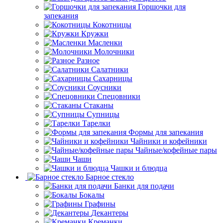
Горшочки для
запекания
Кокотницы
Кружки
Масленки
Молочники
Разное
Салатники
Сахарницы
Соусники
Спецовники
Стаканы
Супницы
Тарелки
Формы для запекания
Чайники и кофейники
Чайные/кофейные пары
Чаши
Чашки и блюдца
Барное стекло
Банки для подачи
Бокалы
Графины
Декантеры
Креманки