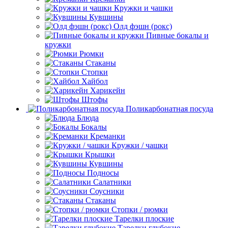
Кружки и чашки
Кувшины
Олд фэшн (рокс)
Пивные бокалы и
кружки
Рюмки
Стаканы
Стопки
Хайбол
Харикейн
Штофы
Поликарбонатная посуда
Блюда
Бокалы
Креманки
Кружки / чашки
Крышки
Кувшины
Подносы
Салатники
Соусники
Стаканы
Стопки / рюмки
Тарелки плоские
Тарелки глубокие