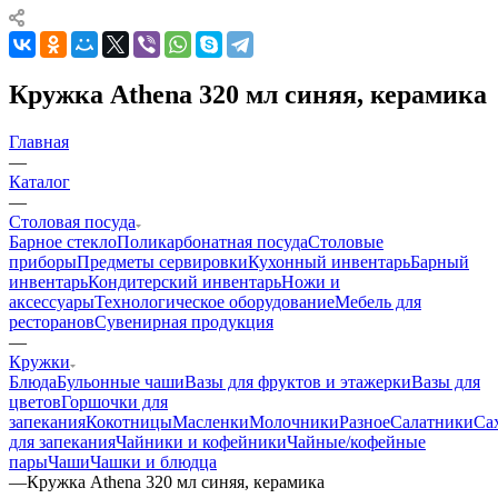
Кружка Athena 320 мл синяя, керамика
Главная
—
Каталог
—
Столовая посуда
Барное стекло
Поликарбонатная посуда
Столовые
приборы
Предметы сервировки
Кухонный инвентарь
Барный
инвентарь
Кондитерский инвентарь
Ножи и
аксессуары
Технологическое оборудование
Мебель для
ресторанов
Сувенирная продукция
—
Кружки
Блюда
Бульонные чаши
Вазы для фруктов и этажерки
Вазы для
цветов
Горшочки для
запекания
Кокотницы
Масленки
Молочники
Разное
Салатники
Са
для запекания
Чайники и кофейники
Чайные/кофейные
пары
Чаши
Чашки и блюдца
—
Кружка Athena 320 мл синяя, керамика