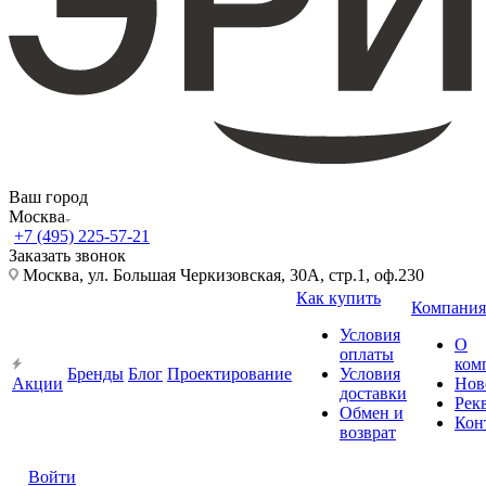
Ваш город
Москва
+7 (495) 225-57-21
Заказать звонок
Москва, ул. Большая Черкизовская, 30А, стр.1, оф.230
Как купить
Компания
Условия
О
оплаты
ком
Бренды
Блог
Проектирование
Условия
Акции
Нов
доставки
Рек
Обмен и
Кон
возврат
Войти