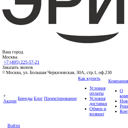
Ваш город
Москва
+7 (495) 225-57-21
Заказать звонок
Москва, ул. Большая Черкизовская, 30А, стр.1, оф.230
Как купить
Компания
Условия
О
оплаты
ком
Бренды
Блог
Проектирование
Условия
Акции
Нов
доставки
Рек
Обмен и
Кон
возврат
Войти