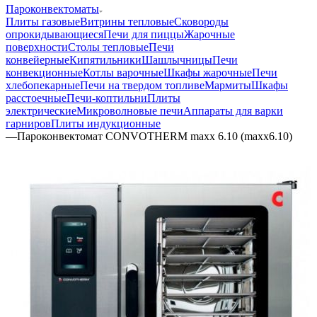
Пароконвектоматы
Плиты газовые
Витрины тепловые
Сковороды
опрокидывающиеся
Печи для пиццы
Жарочные
поверхности
Столы тепловые
Печи
конвейерные
Кипятильники
Шашлычницы
Печи
конвекционные
Котлы варочные
Шкафы жарочные
Печи
хлебопекарные
Печи на твердом топливе
Мармиты
Шкафы
расстоечные
Печи-коптильни
Плиты
электрические
Микроволновые печи
Аппараты для варки
гарниров
Плиты индукционные
—
Пароконвектомат CONVOTHERM maxx 6.10 (maxx6.10)