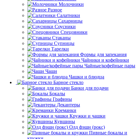
Молочники
Разное
Салатники
Сахарницы
Соусники
Спецовники
Стаканы
Супницы
Тарелки
Формы для запекания
Чайники и кофейники
Чайные/кофейные пары
Чаши
Чашки и блюдца
Барное стекло
Банки для подачи
Бокалы
Графины
Декантеры
Креманки
Кружки и чашки
Кувшины
Олд фэшн (рокс)
Пивные бокалы и
кружки