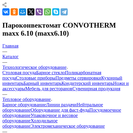
Пароконвектомат CONVOTHERM
maxx 6.10 (maxx6.10)
Главная
—
Каталог
—
Технологическое оборудование
Столовая посуда
Барное стекло
Поликарбонатная
посуда
Столовые приборы
Предметы сервировки
Кухонный
инвентарь
Барный инвентарь
Кондитерский инвентарь
Ножи и
аксессуары
Мебель для ресторанов
Сувенирная продукция
—
Тепловое оборудование
Барное оборудование
Линии раздачи
Нейтральное
оборудование
Оборудование для фаст-фуда
Посудомоечное
оборудование
Упаковочное и весовое
оборудование
Холодильное
оборудование
Электромеханическое оборудование
—