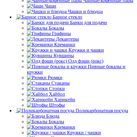
Чайные/кофейные пары
Чаши
Чашки и блюдца
Барное стекло
Банки для подачи
Бокалы
Графины
Декантеры
Креманки
Кружки и чашки
Кувшины
Олд фэшн (рокс)
Пивные бокалы и
кружки
Рюмки
Стаканы
Стопки
Хайбол
Харикейн
Штофы
Поликарбонатная посуда
Блюда
Бокалы
Креманки
Кружки / чашки