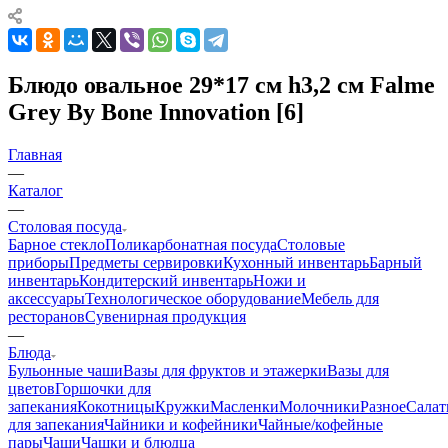
Блюдо овальное 29*17 см h3,2 см Falme
Grey By Bone Innovation [6]
Главная
—
Каталог
—
Столовая посуда
Барное стекло
Поликарбонатная посуда
Столовые
приборы
Предметы сервировки
Кухонный инвентарь
Барный
инвентарь
Кондитерский инвентарь
Ножи и
аксессуары
Технологическое оборудование
Мебель для
ресторанов
Сувенирная продукция
—
Блюда
Бульонные чаши
Вазы для фруктов и этажерки
Вазы для
цветов
Горшочки для
запекания
Кокотницы
Кружки
Масленки
Молочники
Разное
Салат
для запекания
Чайники и кофейники
Чайные/кофейные
пары
Чаши
Чашки и блюдца