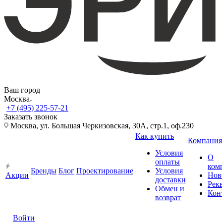
Ваш город
Москва
+7 (495) 225-57-21
Заказать звонок
Москва, ул. Большая Черкизовская, 30А, стр.1, оф.230
Как купить
Компания
Условия
О
оплаты
ком
Бренды
Блог
Проектирование
Условия
Акции
Нов
доставки
Рек
Обмен и
Кон
возврат
Войти