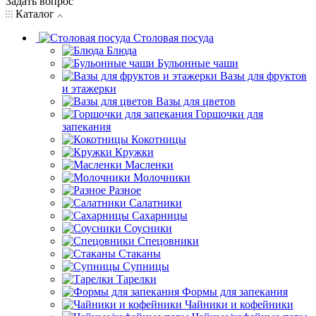
Задать вопрос
Каталог
Столовая посуда
Блюда
Бульонные чаши
Вазы для фруктов
и этажерки
Вазы для цветов
Горшочки для
запекания
Кокотницы
Кружки
Масленки
Молочники
Разное
Салатники
Сахарницы
Соусники
Спецовники
Стаканы
Супницы
Тарелки
Формы для запекания
Чайники и кофейники