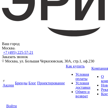
Ваш город
Москва
+7 (495) 225-57-21
Заказать звонок
Москва, ул. Большая Черкизовская, 30А, стр.1, оф.230
Как купить
Компания
Условия
О
оплаты
ком
Бренды
Блог
Проектирование
Условия
Акции
Нов
доставки
Рек
Обмен и
Кон
возврат
Войти