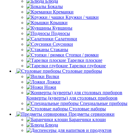
Блюда
Бокалы
Креманки
Кружки / чашки
Крышки
Кувшины
Подносы
Салатники
Соусники
Стаканы
Стопки / рюмки
Тарелки плоские
Тарелки глубокие
Столовые приборы
Вилки
Ложки
Ножи
Конверты (куверты) для столовых приборов
Специальные приборы
Столовые наборы
Предметы сервировки
Баранчики клоши
Блюда