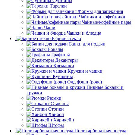
Супницы
Тарелки
Формы для запекания
Чайники и кофейники
Чайные/кофейные пары
Чаши
Чашки и блюдца
Барное стекло
Банки для подачи
Бокалы
Графины
Декантеры
Креманки
Кружки и чашки
Кувшины
Олд фэшн (рокс)
Пивные бокалы и
кружки
Рюмки
Стаканы
Стопки
Хайбол
Харикейн
Штофы
Поликарбонатная посуда