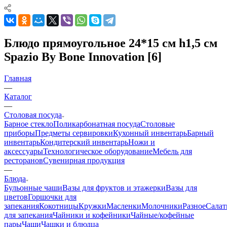
Блюдо прямоугольное 24*15 см h1,5 см
Spazio By Bone Innovation [6]
Главная
—
Каталог
—
Столовая посуда
Барное стекло
Поликарбонатная посуда
Столовые
приборы
Предметы сервировки
Кухонный инвентарь
Барный
инвентарь
Кондитерский инвентарь
Ножи и
аксессуары
Технологическое оборудование
Мебель для
ресторанов
Сувенирная продукция
—
Блюда
Бульонные чаши
Вазы для фруктов и этажерки
Вазы для
цветов
Горшочки для
запекания
Кокотницы
Кружки
Масленки
Молочники
Разное
Салат
для запекания
Чайники и кофейники
Чайные/кофейные
пары
Чаши
Чашки и блюдца