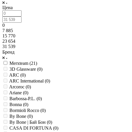
Цена
0
7 885
15 770
23 654
31 539
Бренд
Merxteam (
21
)
3D Glassware (
0
)
ARC (
0
)
ARC International (
0
)
Arcoroc (
0
)
Ariane (
0
)
Barbossa-P.L. (
0
)
Bonna (
0
)
Bormioli Rocco (
0
)
By Bone (
0
)
By Bone | Бай Бон (
0
)
CASA DI FORTUNA (
0
)