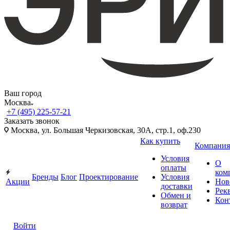
Ваш город
Москва
+7 (495) 225-57-21
Заказать звонок
Москва, ул. Большая Черкизовская, 30А, стр.1, оф.230
Как купить
Компания
Условия
О
оплаты
ком
Бренды
Блог
Проектирование
Условия
Акции
Нов
доставки
Рек
Обмен и
Кон
возврат
Войти