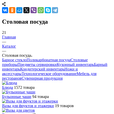
Столовая посуда
21
Главная
—
Каталог
—
Столовая посуда
Барное стекло
Поликарбонатная посуда
Столовые
приборы
Предметы сервировки
Кухонный инвентарь
Барный
инвентарь
Кондитерский инвентарь
Ножи и
аксессуары
Технологическое оборудование
Мебель для
ресторанов
Сувенирная продукция
Блюда
1572 товара
Бульонные чаши
94 товара
Вазы для фруктов и этажерки
19 товаров