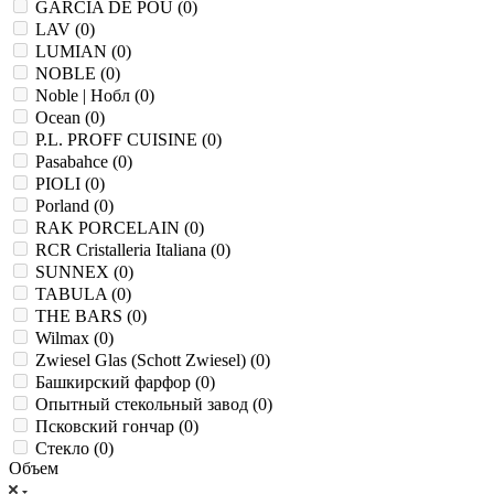
GARCIA DE POU (
0
)
LAV (
0
)
LUMIAN (
0
)
NOBLE (
0
)
Noble | Нобл (
0
)
Ocean (
0
)
P.L. PROFF CUISINE (
0
)
Pasabahce (
0
)
PIOLI (
0
)
Porland (
0
)
RAK PORCELAIN (
0
)
RCR Cristalleria Italiana (
0
)
SUNNEX (
0
)
TABULA (
0
)
THE BARS (
0
)
Wilmax (
0
)
Zwiesel Glas (Schott Zwiesel) (
0
)
Башкирский фарфор (
0
)
Опытный стекольный завод (
0
)
Псковский гончар (
0
)
Стекло (
0
)
Объем