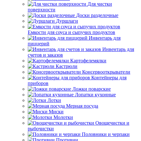
Для чистки
поверхности
Доски разделочные
Дуршлаги
Емкости для соуса и сыпучих продуктов
Инвентарь для
пиццерий
Инвентарь для
счетов и заказов
Картофелемялки
Кастрюли
Консервооткрыватели
Контейнеры для
приборов
Ложки поварские
Лопатки кухонные
Лотки
Мерная посуда
Миски
Молотки
Овощечистки и
рыбочистки
Половники и черпаки
Противни