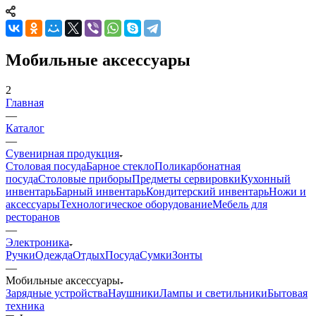
Мобильные аксессуары
2
Главная
—
Каталог
—
Сувенирная продукция
Столовая посуда
Барное стекло
Поликарбонатная
посуда
Столовые приборы
Предметы сервировки
Кухонный
инвентарь
Барный инвентарь
Кондитерский инвентарь
Ножи и
аксессуары
Технологическое оборудование
Мебель для
ресторанов
—
Электроника
Ручки
Одежда
Отдых
Посуда
Сумки
Зонты
—
Мобильные аксессуары
Зарядные устройства
Наушники
Лампы и светильники
Бытовая
техника