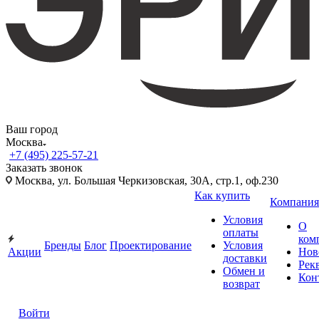
Ваш город
Москва
+7 (495) 225-57-21
Заказать звонок
Москва, ул. Большая Черкизовская, 30А, стр.1, оф.230
Как купить
Компания
Условия
О
оплаты
ком
Бренды
Блог
Проектирование
Условия
Акции
Нов
доставки
Рек
Обмен и
Кон
возврат
Войти