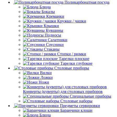
Поликарбонатная посуда
Блюда
Бокалы
Креманки
Кружки / чашки
Крышки
Кувшины
Подносы
Салатники
Соусники
Стаканы
Стопки / рюмки
Тарелки плоские
Тарелки глубокие
Столовые приборы
Вилки
Ложки
Ножи
Конверты (куверты) для столовых приборов
Специальные приборы
Столовые наборы
Предметы сервировки
Баранчики клоши
Блюда