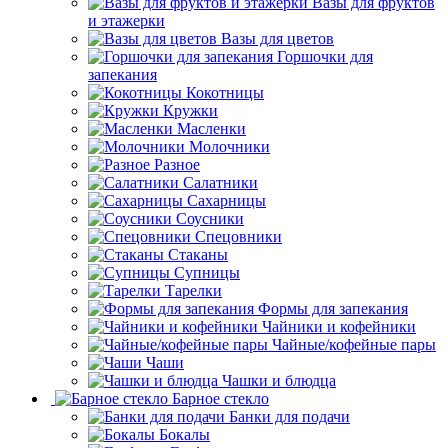
Вазы для фруктов
и этажерки
Вазы для цветов
Горшочки для
запекания
Кокотницы
Кружки
Масленки
Молочники
Разное
Салатники
Сахарницы
Соусники
Спецовники
Стаканы
Супницы
Тарелки
Формы для запекания
Чайники и кофейники
Чайные/кофейные пары
Чаши
Чашки и блюдца
Барное стекло
Банки для подачи
Бокалы