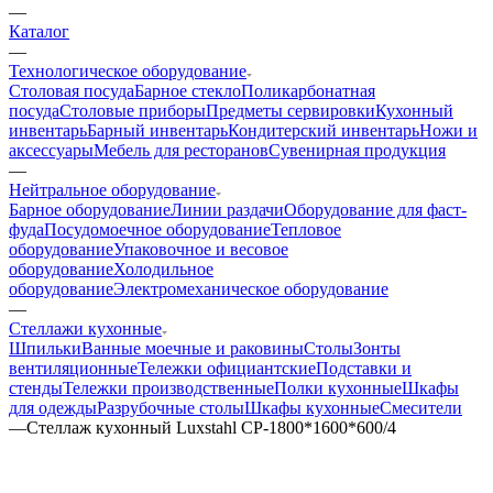
—
Каталог
—
Технологическое оборудование
Столовая посуда
Барное стекло
Поликарбонатная
посуда
Столовые приборы
Предметы сервировки
Кухонный
инвентарь
Барный инвентарь
Кондитерский инвентарь
Ножи и
аксессуары
Мебель для ресторанов
Сувенирная продукция
—
Нейтральное оборудование
Барное оборудование
Линии раздачи
Оборудование для фаст-
фуда
Посудомоечное оборудование
Тепловое
оборудование
Упаковочное и весовое
оборудование
Холодильное
оборудование
Электромеханическое оборудование
—
Стеллажи кухонные
Шпильки
Ванные моечные и раковины
Столы
Зонты
вентиляционные
Тележки официантские
Подставки и
стенды
Тележки производственные
Полки кухонные
Шкафы
для одежды
Разрубочные столы
Шкафы кухонные
Смесители
—
Стеллаж кухонный Luxstahl СР-1800*1600*600/4