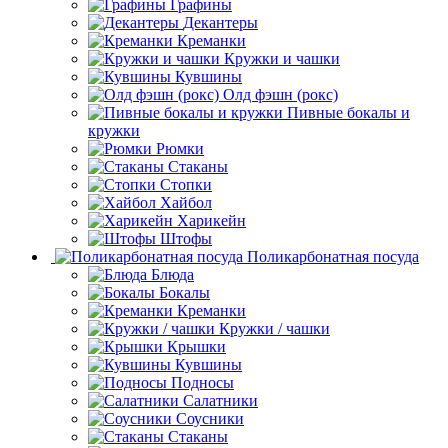
Графины
Декантеры
Креманки
Кружки и чашки
Кувшины
Олд фэшн (рокс)
Пивные бокалы и
кружки
Рюмки
Стаканы
Стопки
Хайбол
Харикейн
Штофы
Поликарбонатная посуда
Блюда
Бокалы
Креманки
Кружки / чашки
Крышки
Кувшины
Подносы
Салатники
Соусники
Стаканы