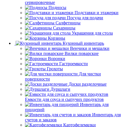
сервировочные
Подносы
Подставки и этажерки
Посуда для подачи
Салфетницы
Сахарницы
Украшения для стола
Корзины
Кухонный инвентарь
Венчики и мешалки
Вилки поварские
Воронки
Гастроемкости
Грохоты
Для чистки
поверхности
Доски разделочные
Дуршлаги
Емкости для соуса и сыпучих продуктов
Инвентарь для
пиццерий
Инвентарь для
счетов и заказов
Картофелемялки