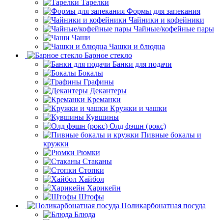
Тарелки
Формы для запекания
Чайники и кофейники
Чайные/кофейные пары
Чаши
Чашки и блюдца
Барное стекло
Банки для подачи
Бокалы
Графины
Декантеры
Креманки
Кружки и чашки
Кувшины
Олд фэшн (рокс)
Пивные бокалы и
кружки
Рюмки
Стаканы
Стопки
Хайбол
Харикейн
Штофы
Поликарбонатная посуда
Блюда