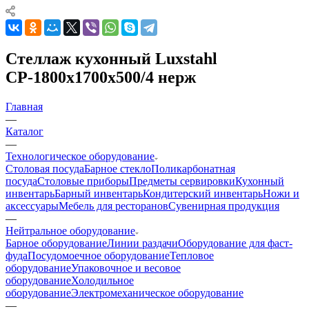
Стеллаж кухонный Luxstahl
СР-1800х1700х500/4 нерж
Главная
—
Каталог
—
Технологическое оборудование
Столовая посуда
Барное стекло
Поликарбонатная
посуда
Столовые приборы
Предметы сервировки
Кухонный
инвентарь
Барный инвентарь
Кондитерский инвентарь
Ножи и
аксессуары
Мебель для ресторанов
Сувенирная продукция
—
Нейтральное оборудование
Барное оборудование
Линии раздачи
Оборудование для фаст-
фуда
Посудомоечное оборудование
Тепловое
оборудование
Упаковочное и весовое
оборудование
Холодильное
оборудование
Электромеханическое оборудование
—