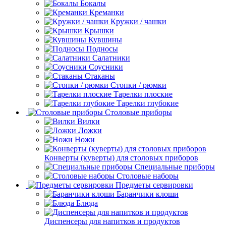
Бокалы
Креманки
Кружки / чашки
Крышки
Кувшины
Подносы
Салатники
Соусники
Стаканы
Стопки / рюмки
Тарелки плоские
Тарелки глубокие
Столовые приборы
Вилки
Ложки
Ножи
Конверты (куверты) для столовых приборов
Специальные приборы
Столовые наборы
Предметы сервировки
Баранчики клоши
Блюда
Диспенсеры для напитков и продуктов