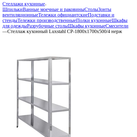
Стеллажи кухонные
Шпильки
Ванные моечные и раковины
Столы
Зонты
вентиляционные
Тележки официантские
Подставки и
стенды
Тележки производственные
Полки кухонные
Шкафы
для одежды
Разрубочные столы
Шкафы кухонные
Смесители
—
Стеллаж кухонный Luxstahl СР-1800х1700х500/4 нерж