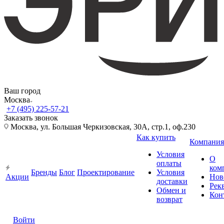
Ваш город
Москва
+7 (495) 225-57-21
Заказать звонок
Москва, ул. Большая Черкизовская, 30А, стр.1, оф.230
Как купить
Компания
Условия
О
оплаты
ком
Бренды
Блог
Проектирование
Условия
Акции
Нов
доставки
Рек
Обмен и
Кон
возврат
Войти