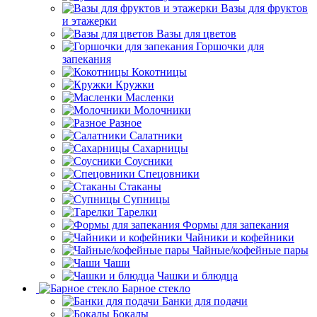
Вазы для фруктов
и этажерки
Вазы для цветов
Горшочки для
запекания
Кокотницы
Кружки
Масленки
Молочники
Разное
Салатники
Сахарницы
Соусники
Спецовники
Стаканы
Супницы
Тарелки
Формы для запекания
Чайники и кофейники
Чайные/кофейные пары
Чаши
Чашки и блюдца
Барное стекло
Банки для подачи
Бокалы