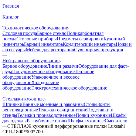
Главная
—
Каталог
—
Технологическое оборудование
Столовая посуда
Барное стекло
Поликарбонатная
посуда
Столовые приборы
Предметы сервировки
Кухонный
инвентарь
Барный инвентарь
Кондитерский инвентарь
Ножи и
аксессуары
Мебель для ресторанов
Сувенирная продукция
—
Нейтральное оборудование
Барное оборудование
Линии раздачи
Оборудование для фаст-
фуда
Посудомоечное оборудование
Тепловое
оборудование
Упаковочное и весовое
оборудование
Холодильное
оборудование
Электромеханическое оборудование
—
Стеллажи кухонные
Шпильки
Ванные моечные и раковины
Столы
Зонты
вентиляционные
Тележки официантские
Подставки и
стенды
Тележки производственные
Полки кухонные
Шкафы
для одежды
Разрубочные столы
Шкафы кухонные
Смесители
—
СТЕЛЛАЖ кухонный перфорированные полки Luxstahl
СРП-1800*900*700