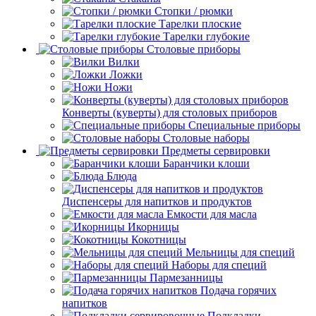
Стопки / рюмки
Тарелки плоские
Тарелки глубокие
Столовые приборы
Вилки
Ложки
Ножи
Конверты (куверты) для столовых приборов
Специальные приборы
Столовые наборы
Предметы сервировки
Баранчики клоши
Блюда
Диспенсеры для напитков и продуктов
Емкости для масла
Икорницы
Кокотницы
Мельницы для специй
Наборы для специй
Пармезанницы
Подача горячих
напитков
Подкладки