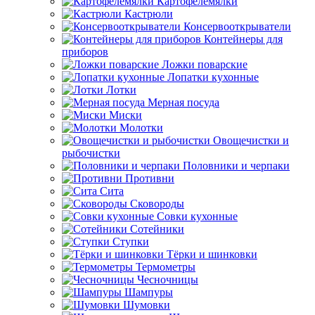
Картофелемялки
Кастрюли
Консервооткрыватели
Контейнеры для
приборов
Ложки поварские
Лопатки кухонные
Лотки
Мерная посуда
Миски
Молотки
Овощечистки и
рыбочистки
Половники и черпаки
Противни
Сита
Сковороды
Совки кухонные
Сотейники
Ступки
Тёрки и шинковки
Термометры
Чесночницы
Шампуры
Шумовки