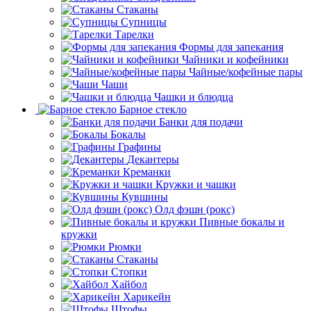
Стаканы
Супницы
Тарелки
Формы для запекания
Чайники и кофейники
Чайные/кофейные пары
Чаши
Чашки и блюдца
Барное стекло
Банки для подачи
Бокалы
Графины
Декантеры
Креманки
Кружки и чашки
Кувшины
Олд фэшн (рокс)
Пивные бокалы и
кружки
Рюмки
Стаканы
Стопки
Хайбол
Харикейн
Штофы