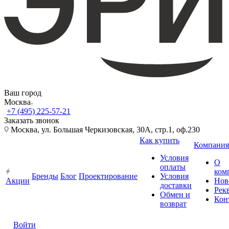
Ваш город
Москва
+7 (495) 225-57-21
Заказать звонок
Москва, ул. Большая Черкизовская, 30А, стр.1, оф.230
Как купить
Компания
Условия
О
оплаты
ком
Бренды
Блог
Проектирование
Условия
Акции
Нов
доставки
Рек
Обмен и
Кон
возврат
Войти