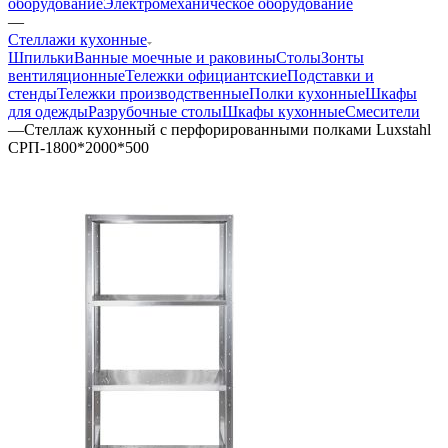
оборудование
Электромеханическое оборудование
—
Стеллажи кухонные
Шпильки
Ванные моечные и раковины
Столы
Зонты
вентиляционные
Тележки официантские
Подставки и
стенды
Тележки производственные
Полки кухонные
Шкафы
для одежды
Разрубочные столы
Шкафы кухонные
Смесители
—
Стеллаж кухонный с перфорированными полками Luxstahl
СРП-1800*2000*500