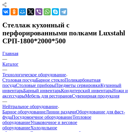
Стеллаж кухонный с
перфорированными полками Luxstahl
СРП-1800*2000*500
Главная
—
Каталог
—
Технологическое оборудование
Столовая посуда
Барное стекло
Поликарбонатная
посуда
Столовые приборы
Предметы сервировки
Кухонный
инвентарь
Барный инвентарь
Кондитерский инвентарь
Ножи и
аксессуары
Мебель для ресторанов
Сувенирная продукция
—
Нейтральное оборудование
Барное оборудование
Линии раздачи
Оборудование для фаст-
фуда
Посудомоечное оборудование
Тепловое
оборудование
Упаковочное и весовое
оборудование
Холодильное