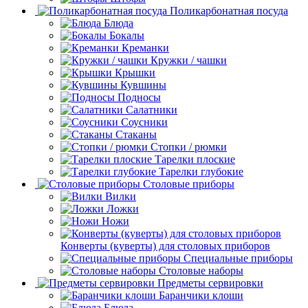
Поликарбонатная посуда
Блюда
Бокалы
Креманки
Кружки / чашки
Крышки
Кувшины
Подносы
Салатники
Соусники
Стаканы
Стопки / рюмки
Тарелки плоские
Тарелки глубокие
Столовые приборы
Вилки
Ложки
Ножи
Конверты (куверты) для столовых приборов
Специальные приборы
Столовые наборы
Предметы сервировки
Баранчики клоши
Блюда