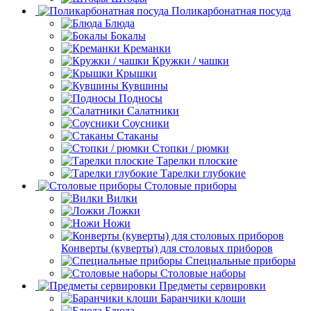
Поликарбонатная посуда
Блюда
Бокалы
Креманки
Кружки / чашки
Крышки
Кувшины
Подносы
Салатники
Соусники
Стаканы
Стопки / рюмки
Тарелки плоские
Тарелки глубокие
Столовые приборы
Вилки
Ложки
Ножи
Конверты (куверты) для столовых приборов
Специальные приборы
Столовые наборы
Предметы сервировки
Баранчики клоши
Блюда