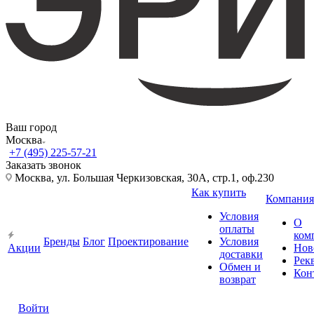
Ваш город
Москва
+7 (495) 225-57-21
Заказать звонок
Москва, ул. Большая Черкизовская, 30А, стр.1, оф.230
Как купить
Компания
Условия
О
оплаты
ком
Бренды
Блог
Проектирование
Условия
Акции
Нов
доставки
Рек
Обмен и
Кон
возврат
Войти