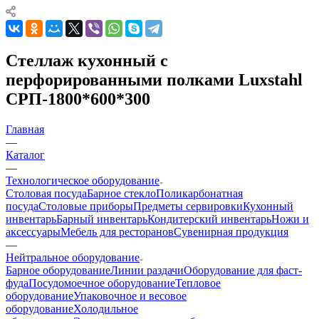
Стеллаж кухонный с
перфорированными полками Luxstahl
СРП-1800*600*300
Главная
—
Каталог
—
Технологическое оборудование
Столовая посуда
Барное стекло
Поликарбонатная
посуда
Столовые приборы
Предметы сервировки
Кухонный
инвентарь
Барный инвентарь
Кондитерский инвентарь
Ножи и
аксессуары
Мебель для ресторанов
Сувенирная продукция
—
Нейтральное оборудование
Барное оборудование
Линии раздачи
Оборудование для фаст-
фуда
Посудомоечное оборудование
Тепловое
оборудование
Упаковочное и весовое
оборудование
Холодильное