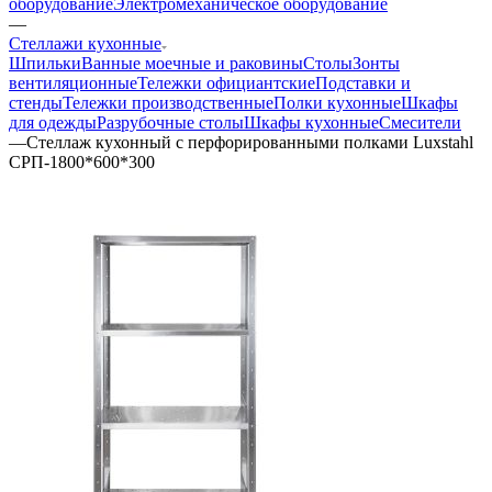
оборудование
Электромеханическое оборудование
—
Стеллажи кухонные
Шпильки
Ванные моечные и раковины
Столы
Зонты
вентиляционные
Тележки официантские
Подставки и
стенды
Тележки производственные
Полки кухонные
Шкафы
для одежды
Разрубочные столы
Шкафы кухонные
Смесители
—
Стеллаж кухонный с перфорированными полками Luxstahl
СРП-1800*600*300