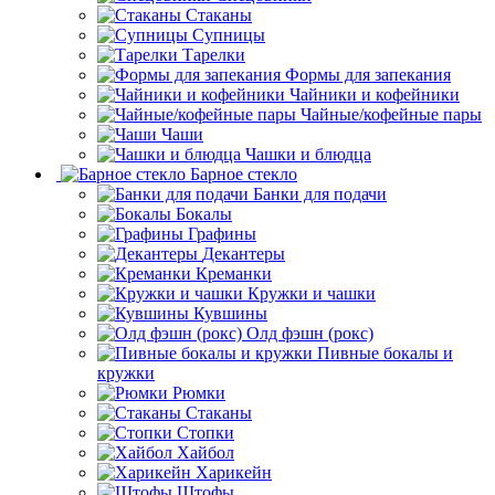
Стаканы
Супницы
Тарелки
Формы для запекания
Чайники и кофейники
Чайные/кофейные пары
Чаши
Чашки и блюдца
Барное стекло
Банки для подачи
Бокалы
Графины
Декантеры
Креманки
Кружки и чашки
Кувшины
Олд фэшн (рокс)
Пивные бокалы и
кружки
Рюмки
Стаканы
Стопки
Хайбол
Харикейн
Штофы