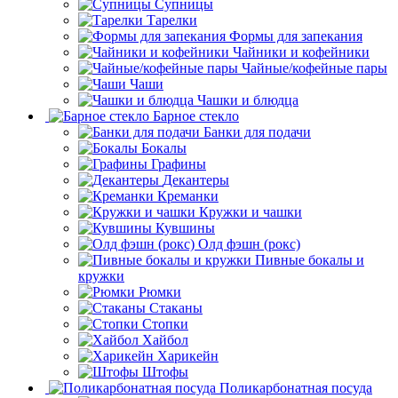
Супницы
Тарелки
Формы для запекания
Чайники и кофейники
Чайные/кофейные пары
Чаши
Чашки и блюдца
Барное стекло
Банки для подачи
Бокалы
Графины
Декантеры
Креманки
Кружки и чашки
Кувшины
Олд фэшн (рокс)
Пивные бокалы и
кружки
Рюмки
Стаканы
Стопки
Хайбол
Харикейн
Штофы
Поликарбонатная посуда