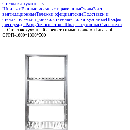
Стеллажи кухонные
Шпильки
Ванные моечные и раковины
Столы
Зонты
вентиляционные
Тележки официантские
Подставки и
стенды
Тележки производственные
Полки кухонные
Шкафы
для одежды
Разрубочные столы
Шкафы кухонные
Смесители
—
Стеллаж кухонный с решетчатыми полками Luxstahl
СРРП-1800*1300*500