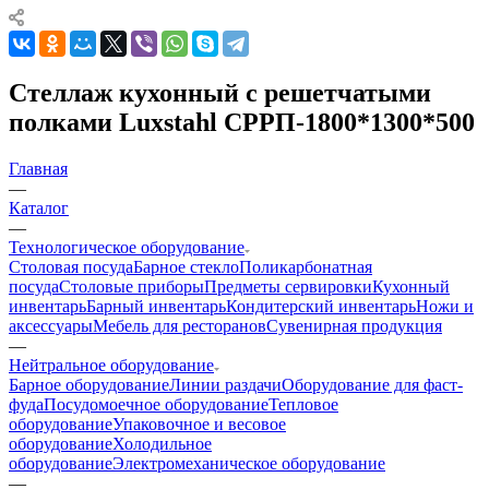
Стеллаж кухонный с решетчатыми
полками Luxstahl СРРП-1800*1300*500
Главная
—
Каталог
—
Технологическое оборудование
Столовая посуда
Барное стекло
Поликарбонатная
посуда
Столовые приборы
Предметы сервировки
Кухонный
инвентарь
Барный инвентарь
Кондитерский инвентарь
Ножи и
аксессуары
Мебель для ресторанов
Сувенирная продукция
—
Нейтральное оборудование
Барное оборудование
Линии раздачи
Оборудование для фаст-
фуда
Посудомоечное оборудование
Тепловое
оборудование
Упаковочное и весовое
оборудование
Холодильное
оборудование
Электромеханическое оборудование
—