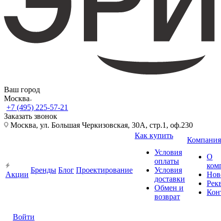
Ваш город
Москва
+7 (495) 225-57-21
Заказать звонок
Москва, ул. Большая Черкизовская, 30А, стр.1, оф.230
Как купить
Компания
Условия
О
оплаты
ком
Бренды
Блог
Проектирование
Условия
Акции
Нов
доставки
Рек
Обмен и
Кон
возврат
Войти